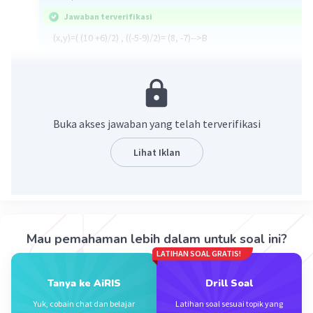
Jawaban terverifikasi
(x,y)=( (10 +6)/2) , ((-5-9)/2)= (8, -7)-->B
·
0.0
(
0
)
Balas
Beri Rating
Buka akses jawaban yang telah terverifikasi
Lihat Iklan
Iklan
Mau pemahaman lebih dalam untuk soal ini?
LATIHAN SOAL GRATIS!
Tanya ke AiRIS
Drill Soal
Yuk, cobain chat dan belajar
Latihan soal sesuai topik yang