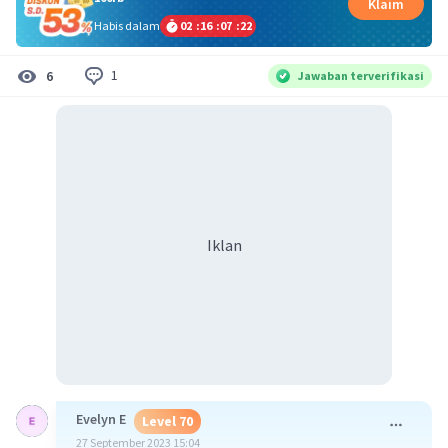
Klaim
Habis dalam
02
:
16
:
07
:
22
1
6
Jawaban terverifikasi
Iklan
Evelyn E
Level 70
27 September 2023 15:04