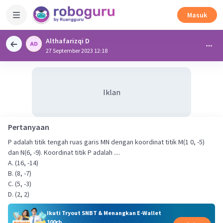
Masuk
Althafarizqi D
27 September 2023 12:18
Iklan
Pertanyaan
P adalah titik tengah ruas garis MN dengan koordinat titik M(1 0, -5)
dan N(6, -9). Koordinat titik P adalah ....
A. (16, -14)
B. (8, -7)
C. (5, -3)
D. (2, 2)
Ikuti Tryout SNBT & Menangkan E-Wallet
100rb