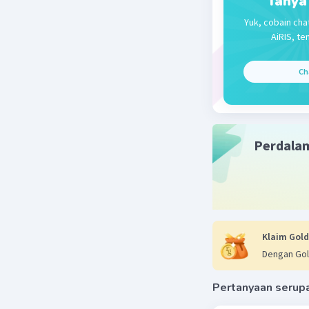
Tanya
Karena mu
Yuk, cobain cha
rongga da
AiRIS, te
Beri R
Ch
Perdala
Klaim Gold
Dengan Gol
Pertanyaan serup