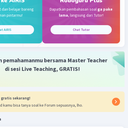
 ke AiRIS
Roboguru Plus
lut, hidung dan kerongkongan bukan terletak di dalam
t dan belajar bareng
Dapatkan pembahasan soal
ga pake
da.
man pintarmu!
lama
, langsung dari Tutor!
·
0.0
(
0
)
Balas
ating
at AiRIS
Chat Tutor
m pemahamanmu bersama Master Teacher
di sesi Live Teaching, GRATIS!
 gratis sekarang!
d kamu bisa tanya soal ke Forum sepuasnya, lho.
a