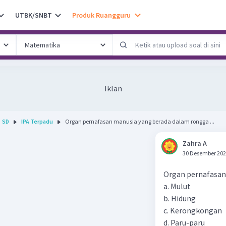
UTBK/SNBT
Produk Ruangguru
Iklan
SD
IPA Terpadu
Organ pernafasan manusia yang berada dalam rongga ...
Zahra A
30 Desember 202
Organ pernafasan
a. Mulut
b. Hidung
c. Kerongkongan
d. Paru-paru