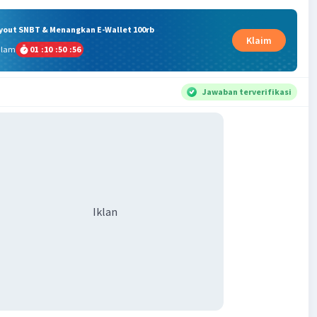
ryout SNBT & Menangkan E-Wallet 100rb
Klaim
alam
01
:
10
:
50
:
56
Jawaban terverifikasi
Iklan