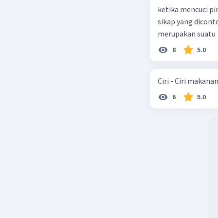
ketika mencuci pi
sikap yang dicon
merupakan suatu
8
5.0
Ciri - Ciri makana
6
5.0