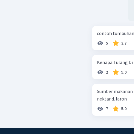
contoh tumbuhan 
5
3.7
Kenapa Tulang Di 
2
5.0
Sumber makanan kupu-kupu dewa
nektar d. laron
7
5.0