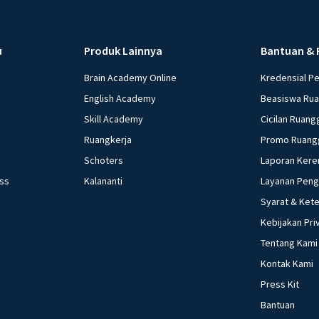
u
Produk Lainnya
Bantuan & 
Brain Academy Online
Kredensial P
English Academy
Beasiswa Ru
Skill Academy
Cicilan Ruang
Ruangkerja
Promo Ruang
Schoters
Laporan Kere
ess
Kalananti
Layanan Pen
Syarat & Ket
Kebijakan Pri
Tentang Kami
Kontak Kami
Press Kit
Bantuan