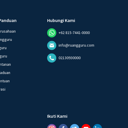
Panduan
Hubungi Kami
erusahaan
+62 815-7441-0000
angguru
info@ruangguru.com
guru
guru
02130930000
ntanan
gaduan
entuan
vasi
Ikuti Kami