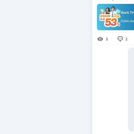
Ikuti T
Habis d
2
1