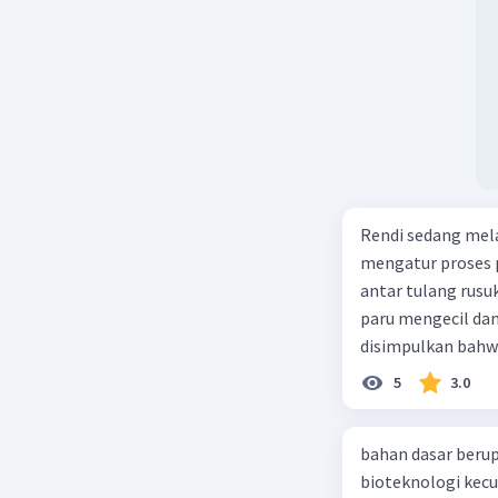
Rendi sedang mela
mengatur proses 
antar tulang rusu
paru mengecil dan
disimpulkan bahwa
5
3.0
bahan dasar berup