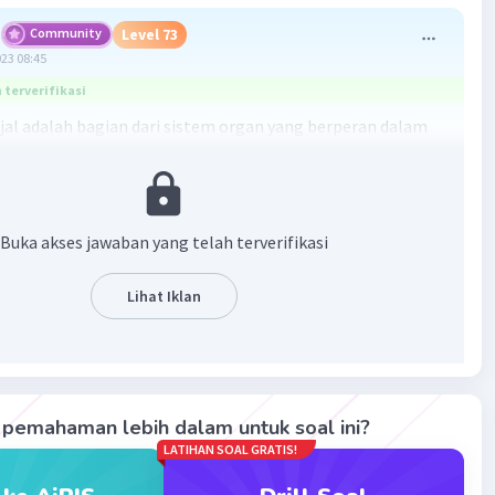
Community
Level 73
023 08:45
terverifikasi
jal adalah bagian dari sistem organ yang berperan dalam
 Oleh karena itu, jawaban yang benar adalah:
i
Buka akses jawaban yang telah terverifikasi
·
0.0
(
0
)
Balas
ating
Lihat Iklan
Community
Level 89
023 08:58
terverifikasi
pemahaman lebih dalam untuk soal ini?
a adalah C.
Iklan
LATIHAN SOAL GRATIS!
rupakan salah satu organ utama di dalam proses eksresi.