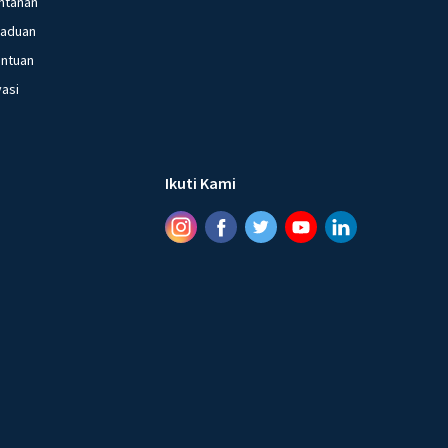
ntanan
gaduan
entuan
vasi
Ikuti Kami