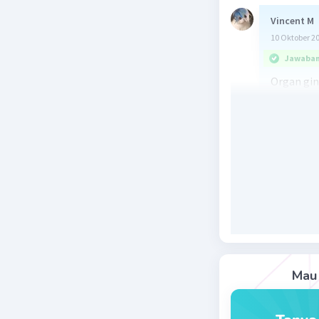
Vincent M
10 Oktober 2
Jawaban 
Organ gin
ekskresi.
C. ekskres
Beri R
Nanda R
10 Oktober 2
Jawaban 
Mau 
jawabanny
Ginjal me