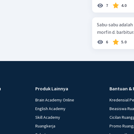
7
4.0
Sabu-sabu adalah 
morfin d. barbitur
6
5.0
u
Produk Lainnya
Bantuan & 
Brain Academy Online
Kredensial P
English Academy
Beasiswa Ru
Skill Academy
Cicilan Ruang
Ruangkerja
Promo Ruang