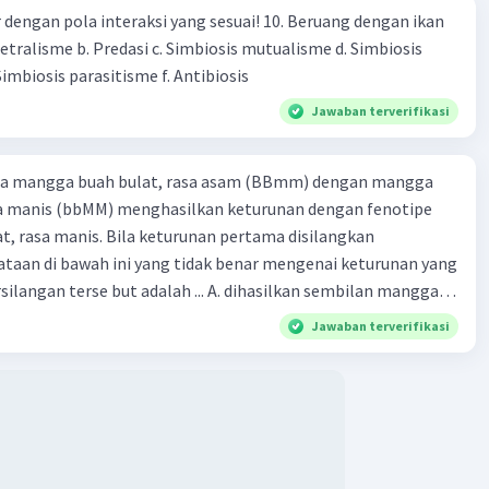
engan pola interaksi yang sesuai! 10. Beruang dengan ikan
Netralisme b. Predasi c. Simbiosis mutualisme d. Simbiosis
imbiosis parasitisme f. Antibiosis
Jawaban terverifikasi
ra mangga buah bulat, rasa asam (BBmm) dengan mangga
sa manis (bbMM) menghasilkan keturunan dengan fenotipe
, rasa manis. Bila keturunan pertama disilangkan
taan di bawah ini yang tidak benar mengenai keturunan yang
rse but adalah ... A. dihasilkan sembilan mangga
jong, rasa asam C.
Jawaban terverifikasi
bulat, rasa manis D. dihasi lkan tiga mangga buah