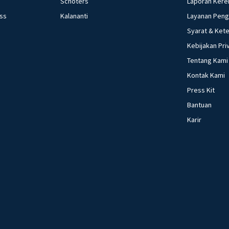
Schoters
Laporan Kere
ess
Kalananti
Layanan Pen
Syarat & Ket
Kebijakan Pri
Tentang Kami
Kontak Kami
Press Kit
Bantuan
Karir