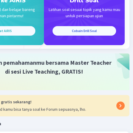
 ke AiRIS
Drill Soal
g berbentuk seperti kacang merah ini bertugas untuk
t dan belajar bareng
Latihan soal sesuai topik yang kamu mau
g darah, membuang limbah, mengontrol keseimbangan
man pintarmu!
untuk persiapan ujian
an menjaga kadar elektrolit dalam tubuh.
at AiRIS
Cobain Drill Soal
·
0.0
(
0
)
Balas
ating
Level 77
023 13:15
m pemahamanmu bersama Master Teacher
.Ginjal akan menyaring hasil metabolisme tubuh yang
di sesi Live Teaching, GRATIS!
alam darah dan akan membuang hasil metabolisme yang
erlukan tubuh melalui proses pembentukan urine.
·
0.0
(
0
)
Balas
ating
 gratis sekarang!
d kamu bisa tanya soal ke Forum sepuasnya, lho.
a