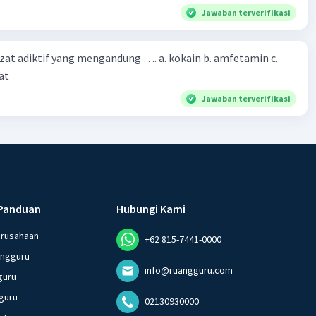
Jawaban terverifikasi
zat adiktif yang mengandung …. a. kokain b. amfetamin c.
at
Jawaban terverifikasi
Panduan
Hubungi Kami
erusahaan
+62 815-7441-0000
angguru
info@ruangguru.com
guru
guru
02130930000