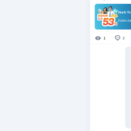
Ikuti T
Habis d
3
1