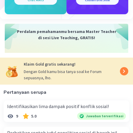
masyarakat.
·
0.0
(
0
)
Balas
Beri Rating
Perdalam pemahamanmu bersama Master Teacher
Mazaya M
Community
Level 25
di sesi Live Teaching, GRATIS!
26 Desember 2023 01:38
Jawaban terverifikasi
Objek material sosiologi adalah kehidupan sosial,
gejalagejala dan proses hubungan antara manusia yang
Klaim Gold gratis sekarang!
Iklan
memengaruhi kesatuan manusia itu sendiri. Objek
Dengan Gold kamu bisa tanya soal ke Forum
formal sosiologi lebih ditekankan pada manusia sebagai
sepuasnya, lho.
makhluk sosial atau masyarakat
Pertanyaan serupa
·
0.0
(
0
)
Balas
Beri Rating
Identifikasikan lima dampak positif konflik sosial!
9
5.0
Jawaban terverifikasi
Perhatikan contoh judul penelitian sosial di bawah ini!