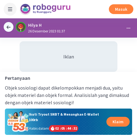
Masuk
Hilya H
26 Desember 2023 01:37
Iklan
Pertanyaan
Objek sosiologi dapat dikelompokkan menjadi dua, yaitu
objek materiel dan objek formal. Analisislah yang dimaksud
dengan objek materiel sosiologi!
Ikuti Tryout SNBT & Menangkan E-Wallet
100rb
Klaim
Habis dalam
02
:
05
:
44
:
31