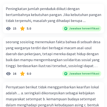
Peningkatan jumlah penduduk diikuti dengan
bertambahnya kebutuhan pangan. Jika kebutuhan pangan
tidak terpenuhi, masalah yang dihadapi berupa ....
15
5.0
Jawaban terverifikasi
seorang sosiolog menemukan fakta bahwa di sebuah desa
yang warganya terdiri dari berbagai macam asal-usul
daerah dan pekerjaan, tetapi mereka dapat hidup dengan
baik dan mampu mengembangkan solidaritas sosial yang
tinggi. berdasarkan ilustrasi tersebut, sosiologi dapat
berfungsi sebagai ilmu yang ....
16
0.0
Jawaban terverifikasi
Pernyataan berikut tidak menggambarkan kearifan lokal
adalah .... a. seringkali dikonsepsikan sebagai kebijakan
masyarakat setempat b. kemampuan budaya setempat
dalam menghadapi pengaruh kebudayaan asing c. bentuk