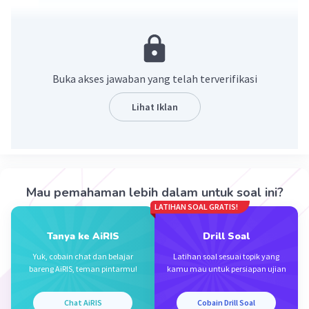
2/7³ = 2×7^(-3).
·
0.0
(
0
)
Balas
Beri Rating
Buka akses jawaban yang telah terverifikasi
Lihat Iklan
Iklan
Mau pemahaman lebih dalam untuk soal ini?
LATIHAN SOAL GRATIS!
Tanya ke AiRIS
Drill Soal
Yuk, cobain chat dan belajar
Latihan soal sesuai topik yang
bareng AiRIS, teman pintarmu!
kamu mau untuk persiapan ujian
Chat AiRIS
Cobain Drill Soal