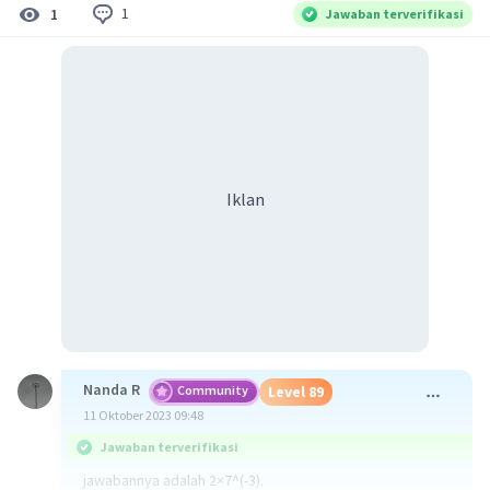
1
1
Jawaban terverifikasi
Iklan
Nanda R
Community
Level 89
11 Oktober 2023 09:48
Jawaban terverifikasi
jawabannya adalah 2×7^(-3).