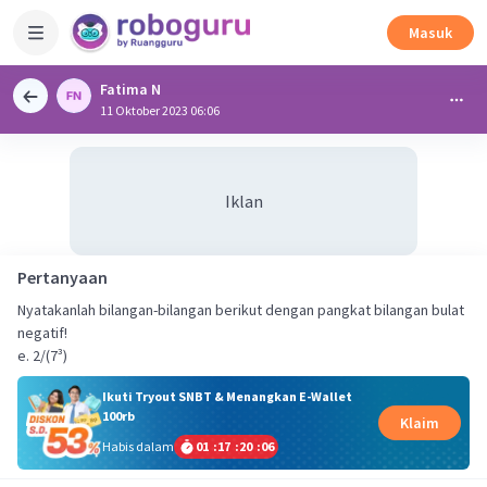
Masuk
Fatima N
11 Oktober 2023 06:06
Iklan
Pertanyaan
Nyatakanlah bilangan-bilangan berikut dengan pangkat bilangan bulat
negatif!
e. 2/(7³)
Ikuti Tryout SNBT & Menangkan E-Wallet
100rb
Klaim
Habis dalam
01
:
17
:
20
:
06