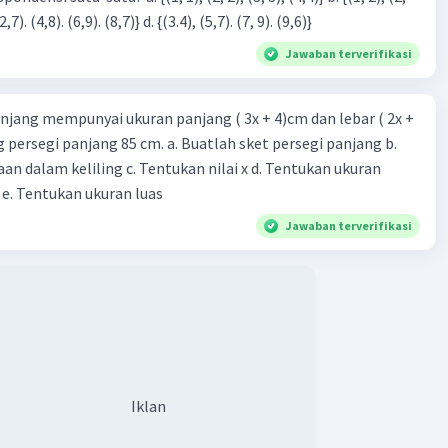
3), (3, 4). (4,5)} c. {(2,7). (4,8). (6,9). (8,7)} d. {(3.4), (5,7). (7, 9). (9,6)}
Jawaban terverifikasi
njang mempunyai ukuran panjang ( 3x + 4)cm dan lebar ( 2x +
ing persegi panjang 85 cm. a. Buatlah sket persegi panjang b.
n dalam keliling c. Tentukan nilai x d. Tentukan ukuran
 e. Tentukan ukuran luas
Jawaban terverifikasi
Iklan