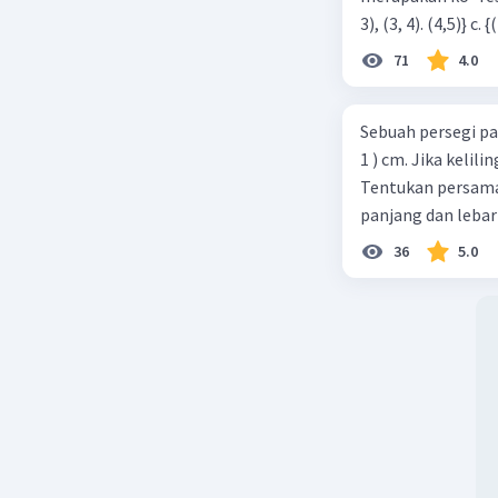
71
4.0
Sebuah persegi pa
1 ) cm. Jika kelil
Tentukan persamaa
panjang dan lebar
36
5.0