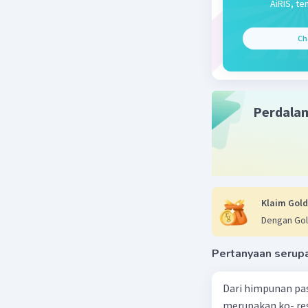
AiRIS, te
Ch
Perdala
Klaim Gold
Dengan Gol
Pertanyaan serup
Dari himpunan pa
merupakan ko- respondensi satu-satu? a. {(1, 1), (2, 2), (3, 3), (4,4)} b. {(1, 2), (2,