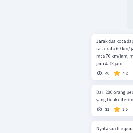
Jarak dua kota d
rata-rata 60 km/ 
rata 70 km/jam, maka waktu
jam d. 18 jam
40
4.2
Dari 200 orang pe
yang tidak diterima
31
2.5
Nyatakan himpuna