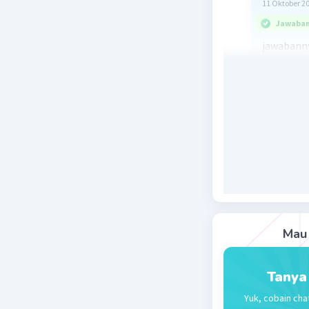
11 Oktober 2
Jawaban 
jawabanny
1/((-3)²) 
Beri R
Mau 
Tanya
Yuk, cobain cha