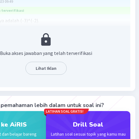
023 09:49
terverifikasi
a adalah (-3)^(-2).
= 1×(-3)^(-2) = (-3)^(-2)
·
0.0
(
0
)
Balas
ating
Buka akses jawaban yang telah terverifikasi
Lihat Iklan
Iklan
pemahaman lebih dalam untuk soal ini?
LATIHAN SOAL GRATIS!
 ke AiRIS
Drill Soal
t dan belajar bareng
Latihan soal sesuai topik yang kamu mau