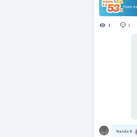
Habis d
1
1
Nanda R