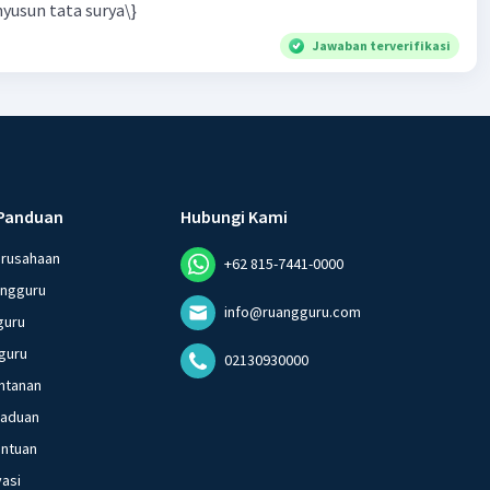
yusun tata surya\}
Jawaban terverifikasi
Panduan
Hubungi Kami
erusahaan
+62 815-7441-0000
angguru
info@ruangguru.com
guru
guru
02130930000
ntanan
gaduan
entuan
vasi