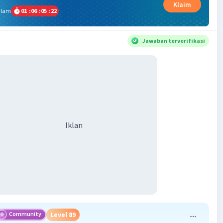
Klaim
alam
01
:
06
:
05
:
21
Jawaban terverifikasi
Iklan
Community
Level 89