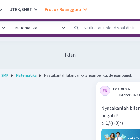
UTBK/SNBT
Produk Ruangguru
Iklan
SMP
Matematika
Nyatakanlah bilangan-bilangan berikut dengan pangk...
Fatima N
11 Oktober 2023 
Nyatakanlah bila
negatif!
a. 1/((-3)²)
Ikuti T