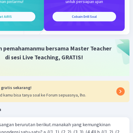
man pintarmu!
untuk persiapan ujian
at AiRIS
Cobain Drill Soal
m pemahamanmu bersama Master Teacher
di sesi Live Teaching, GRATIS!
 gratis sekarang!
d kamu bisa tanya soal ke Forum sepuasnya, lho.
a
sangan berurutan berikut.manakah yang kemungkinan