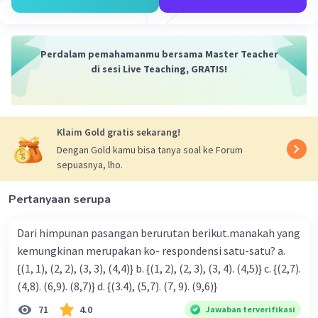
Perdalam pemahamanmu bersama Master Teacher
di sesi Live Teaching, GRATIS!
Klaim Gold gratis sekarang!
Dengan Gold kamu bisa tanya soal ke Forum
sepuasnya, lho.
Pertanyaan serupa
Dari himpunan pasangan berurutan berikut.manakah yang
kemungkinan merupakan ko- respondensi satu-satu? a.
{(1, 1), (2, 2), (3, 3), (4,4)} b. {(1, 2), (2, 3), (3, 4). (4,5)} c. {(2,7).
(4,8). (6,9). (8,7)} d. {(3.4), (5,7). (7, 9). (9,6)}
71
4.0
Jawaban terverifikasi