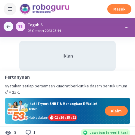
Masuk
Teguh S
06 Oktober 2023 23:44
Iklan
Pertanyaan
Nyatakan setiap persamaan kuadrat berikut ke da1am bentuk umum
x² = 2x -1
Ikuti Tryout SNBT & Menangkan E-Wallet
100rb
Klaim
Habis dalam
01
:
19
:
15
:
20
1
3
Jawaban terverifikasi