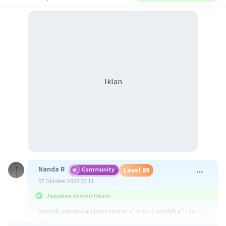
Iklan
Nanda R
Community
Level 89
07 Oktober 2023 02:11
Jawaban terverifikasi
bentuk umum dari persamaan x² = 2x -1 adalah x² - 2x + 1
= 0.