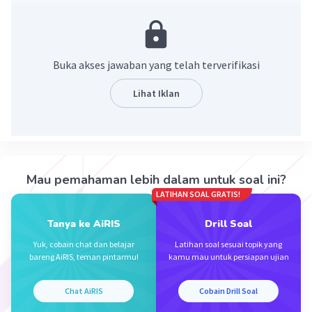
x² = 2x -1
kurangkan kedua sisi dengan (2x-1), maka
x² - (2x -1) = 2x - 1 - (2x-1)
Buka akses jawaban yang telah terverifikasi
x² - 2x + 1 = 0.
Lihat Iklan
·
0.0
(
0
)
Balas
Beri Rating
Mau pemahaman lebih dalam untuk soal ini?
LATIHAN SOAL GRATIS!
Iklan
Tanya ke AiRIS
Drill Soal
Yuk, cobain chat dan belajar
Latihan soal sesuai topik yang
bareng AiRIS, teman pintarmu!
kamu mau untuk persiapan ujian
Chat AiRIS
Cobain Drill Soal