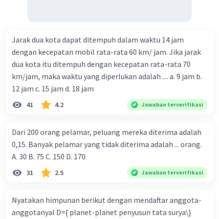
Jarak dua kota dapat ditempuh dalam waktu 14 jam
dengan kecepatan mobil rata-rata 60 km/ jam. Jika jarak
dua kota itu ditempuh dengan kecepatan rata-rata 70
km/jam, maka waktu yang diperlukan adalah .... a. 9 jam b.
12 jam c. 15 jam d. 18 jam
41
4.2
Jawaban terverifikasi
Dari 200 orang pelamar, peluang mereka diterima adalah
0,15. Banyak pelamar yang tidak diterima adalah ... orang.
A. 30 B. 75 C. 150 D. 170
31
2.5
Jawaban terverifikasi
Nyatakan himpunan berikut dengan mendaftar anggota-
anggotanyal D={ planet-planet penyusun tata surya\}