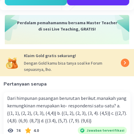
Perdalam pemahamanmu bersama Master Teacher
di sesi Live Teaching, GRATIS!
Klaim Gold gratis sekarang!
Dengan Gold kamu bisa tanya soal ke Forum
sepuasnya, lho.
Pertanyaan serupa
Dari himpunan pasangan berurutan berikut.manakah yang
kemungkinan merupakan ko- respondensi satu-satu? a.
{(1, 1), (2, 2), (3, 3), (4,4)} b. {(1, 2), (2, 3), (3, 4). (4,5)} c. {(2,7).
(4,8). (6,9). (8,7)} d. {(3.4), (5,7). (7, 9). (9,6)}
74
4.0
Jawaban terverifikasi