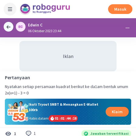
Masuk
Edwin C
06 Oktober 2023 23:44
Iklan
Pertanyaan
Nyatakan setiap persamaan kuadrat berikut ke da1am bentuk umum
2x(x+1) - 3 = 0
Ikuti Tryout SNBT & Menangkan E-Wallet
100rb
Klaim
Habis dalam
01
:
01
:
44
:
18
1
1
Jawaban terverifikasi