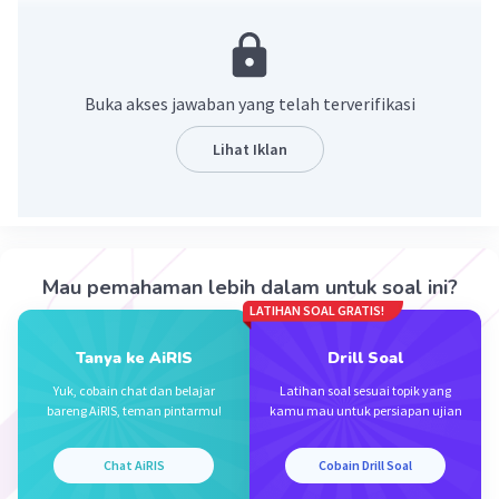
·
0.0
(
0
)
Balas
Beri Rating
Buka akses jawaban yang telah terverifikasi
Lihat Iklan
Iklan
Mau pemahaman lebih dalam untuk soal ini?
LATIHAN SOAL GRATIS!
Tanya ke AiRIS
Drill Soal
Yuk, cobain chat dan belajar
Latihan soal sesuai topik yang
bareng AiRIS, teman pintarmu!
kamu mau untuk persiapan ujian
Chat AiRIS
Cobain Drill Soal