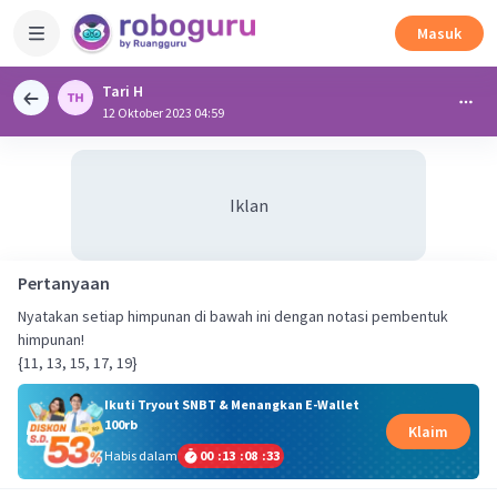
Masuk
Tari H
12 Oktober 2023 04:59
Iklan
Pertanyaan
Nyatakan setiap himpunan di bawah ini dengan notasi pembentuk
himpunan!
{11, 13, 15, 17, 19}
Ikuti Tryout SNBT & Menangkan E-Wallet
100rb
Klaim
Habis dalam
00
:
13
:
08
:
33