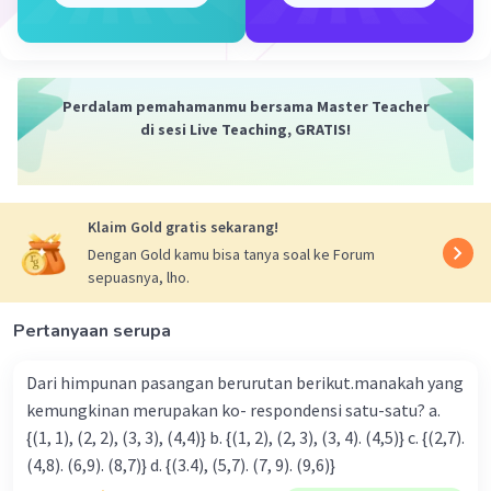
Jadi, notasi pembentuk himpunan {11, 13, 15, 17,
19} adalah {x |11 ≤ x ≤ 19, x ∈ bilangan asli}.
Perdalam pemahamanmu bersama Master Teacher
·
0.0
(
0
)
Balas
Beri Rating
di sesi Live Teaching, GRATIS!
Klaim Gold gratis sekarang!
Dengan Gold kamu bisa tanya soal ke Forum
sepuasnya, lho.
Iklan
Pertanyaan serupa
Dari himpunan pasangan berurutan berikut.manakah yang
kemungkinan merupakan ko- respondensi satu-satu? a.
{(1, 1), (2, 2), (3, 3), (4,4)} b. {(1, 2), (2, 3), (3, 4). (4,5)} c. {(2,7).
(4,8). (6,9). (8,7)} d. {(3.4), (5,7). (7, 9). (9,6)}