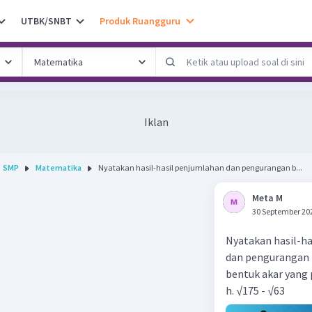
UTBK/SNBT
Produk Ruangguru
Iklan
SMP
Matematika
Nyatakan hasil-hasil penjumlahan dan pengurangan b...
Meta M
30 September 20
Nyatakan hasil-h
dan pengurangan 
bentuk akar yang 
h. √175 - √63