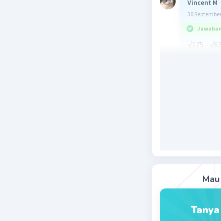
Vincent M
30 September
Jawaban 
√175 - √6
= √25√7 -
= 5√7 - 3√
= 2√7
Beri R
Mau 
Tanya