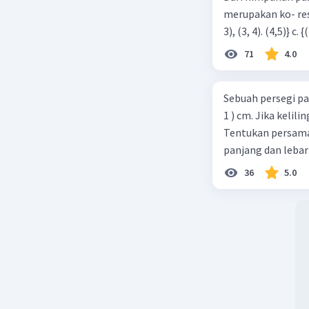
merupakan ko- respondensi satu-satu? a. {(1, 1), (2, 2), (3, 3), (4,4)} b. {(1, 2), (2,
71
4.0
Sebuah persegi pa
1 ) cm. Jika kelil
Tentukan persamaa
panjang dan lebar
36
5.0