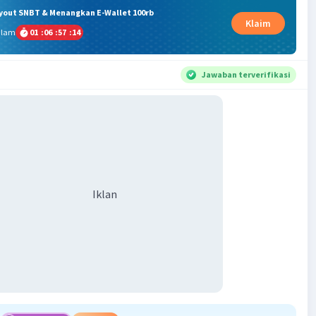
ryout SNBT & Menangkan E-Wallet 100rb
Klaim
alam
01
:
06
:
57
:
14
Jawaban terverifikasi
Iklan