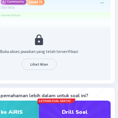
Community
Level 73
 2023 09:51
terverifikasi
3
 √9√7
7
Buka akses jawaban yang telah terverifikasi
·
0.0
(
0
)
Balas
ating
Lihat Iklan
pemahaman lebih dalam untuk soal ini?
Iklan
LATIHAN SOAL GRATIS!
 ke AiRIS
Drill Soal