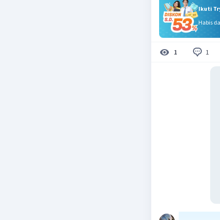
Ikuti T
Habis d
1
1