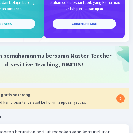
t dan belajar bareng
Latihan soal sesuai topik yang kamu mau
man pintarmu!
untuk persiapan ujian
at AiRIS
Cobain Drill Soal
m pemahamanmu bersama Master Teacher
di sesi Live Teaching, GRATIS!
 gratis sekarang!
d kamu bisa tanya soal ke Forum sepuasnya, lho.
a
sangan berurutan berikut.manakah yang kemungkinan