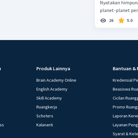
Nyatakan himpuna
planet-planet pen
26
5.0
u
Produk Lainnya
Bantuan & 
Brain Academy Online
Kredensial P
English Academy
Beasiswa Ru
Skill Academy
Cicilan Ruang
Ruangkerja
Promo Ruang
Schoters
Laporan Kere
ess
Kalananti
Layanan Pen
Syarat & Ket