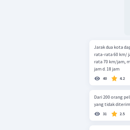
Jarak dua kota d
rata-rata 60 km/ 
rata 70 km/jam, maka waktu
jam d. 18 jam
40
4.2
Dari 200 orang pe
yang tidak diterima
31
2.5