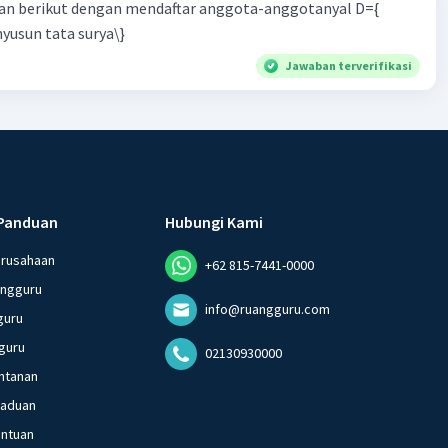
n berikut dengan mendaftar anggota-anggotanyal D={
yusun tata surya\}
Jawaban terverifikasi
Panduan
Hubungi Kami
erusahaan
+62 815-7441-0000
angguru
info@ruangguru.com
guru
guru
02130930000
ntanan
gaduan
entuan