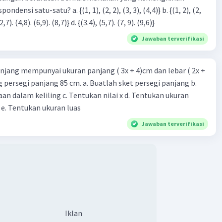
3), (3, 4). (4,5)} c. {(2,7). (4,8). (6,9). (8,7)} d. {(3.4), (5,7). (7, 9). (9,6)}
Jawaban terverifikasi
njang mempunyai ukuran panjang ( 3x + 4)cm dan lebar ( 2x +
ing persegi panjang 85 cm. a. Buatlah sket persegi panjang b.
n dalam keliling c. Tentukan nilai x d. Tentukan ukuran
 e. Tentukan ukuran luas
Jawaban terverifikasi
Iklan