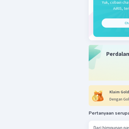
Yuk, cobain cha
AiRIS, te
Ch
Perdala
Klaim Gold
Dengan Gol
Pertanyaan serup
Dari himpunan pa