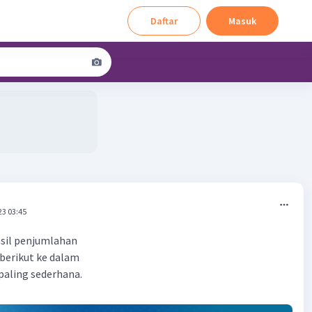
Daftar
Masuk
23 03:45
asil penjumlahan
berikut ke dalam
paling sederhana.