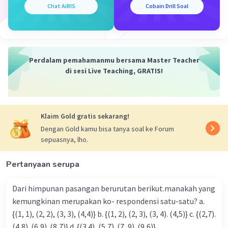
Chat AiRIS
Cobain Drill Soal
Perdalam pemahamanmu bersama Master Teacher
di sesi Live Teaching, GRATIS!
Klaim Gold gratis sekarang!
Dengan Gold kamu bisa tanya soal ke Forum
sepuasnya, lho.
Pertanyaan serupa
Dari himpunan pasangan berurutan berikut.manakah yang
kemungkinan merupakan ko- respondensi satu-satu? a.
{(1, 1), (2, 2), (3, 3), (4,4)} b. {(1, 2), (2, 3), (3, 4). (4,5)} c. {(2,7).
(4,8). (6,9). (8,7)} d. {(3.4), (5,7). (7, 9). (9,6)}