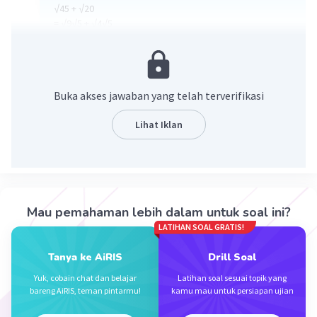
√45 + √20
= √9√5 + √4√5
= 3√5 + 2√5
= 5√5
·
0.0
(
0
)
Balas
Beri Rating
Buka akses jawaban yang telah terverifikasi
Lihat Iklan
Iklan
Mau pemahaman lebih dalam untuk soal ini?
LATIHAN SOAL GRATIS!
Tanya ke AiRIS
Drill Soal
Yuk, cobain chat dan belajar
Latihan soal sesuai topik yang
bareng AiRIS, teman pintarmu!
kamu mau untuk persiapan ujian