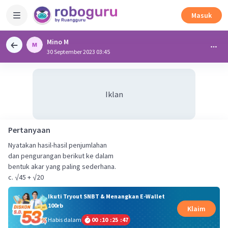
Masuk
Mino M
30 September 2023 03:45
Iklan
Pertanyaan
Nyatakan hasil-hasil penjumlahan
dan pengurangan berikut ke dalam
bentuk akar yang paling sederhana.
c. √45 + √20
Ikuti Tryout SNBT & Menangkan E-Wallet
100rb
Klaim
Habis dalam
00
:
10
:
25
:
46