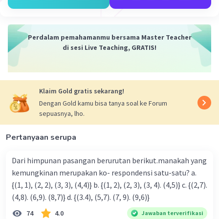
Iklan
Perdalam pemahamanmu bersama Master Teacher
di sesi Live Teaching, GRATIS!
Klaim Gold gratis sekarang!
Dengan Gold kamu bisa tanya soal ke Forum
sepuasnya, lho.
Pertanyaan serupa
Dari himpunan pasangan berurutan berikut.manakah yang
kemungkinan merupakan ko- respondensi satu-satu? a.
{(1, 1), (2, 2), (3, 3), (4,4)} b. {(1, 2), (2, 3), (3, 4). (4,5)} c. {(2,7).
(4,8). (6,9). (8,7)} d. {(3.4), (5,7). (7, 9). (9,6)}
74
4.0
Jawaban terverifikasi