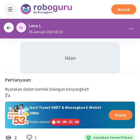
Masuk
Lena L
05 Januari 2023 03:22
Iklan
Pertanyaan
Nyatakan dalam bentuk bilangan berpangkat!
∛4
Ikuti Tryout SNBT & Menangkan E-Wallet
100rb
Klaim
Habis dalam
00
:
09
:
31
:
02
1
2
Jawaban terverifikasi