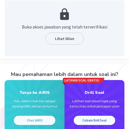
(1/3)
Jawaban yang benar adalah (4)
.
Ingat kembali,
n
m
m/n
√(a
) = a
Buka akses jawaban yang telah terverifikasi
Diketahui,
Lihat Iklan
∛4
Maka diperoleh
(1/3)
∛4= (4)
(1/3)
Dengan demikian, bentuk pangkatnya (4)
.
Mau pemahaman lebih dalam untuk soal ini?
LATIHAN SOAL GRATIS!
·
0.0
(
0
)
Balas
Beri Rating
Tanya ke AiRIS
Drill Soal
Yuk, cobain chat dan belajar
Latihan soal sesuai topik yang
bareng AiRIS, teman pintarmu!
kamu mau untuk persiapan ujian
Chat AiRIS
Cobain Drill Soal