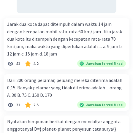
Jarak dua kota dapat ditempuh dalam waktu 14 jam
dengan kecepatan mobil rata-rata 60 km/ jam. Jika jarak
dua kota itu ditempuh dengan kecepatan rata-rata 70
km/jam, maka waktu yang diperlukan adalah .... a. 9 jam b.
12 jam c. 15 jam d. 18 jam
41
4.2
Jawaban terverifikasi
Dari 200 orang pelamar, peluang mereka diterima adalah
0,15. Banyak pelamar yang tidak diterima adalah ... orang.
A. 30 B. 75 C. 150 D. 170
31
2.5
Jawaban terverifikasi
Nyatakan himpunan berikut dengan mendaftar anggota-
anggotanyal D={ planet-planet penyusun tata surya\}