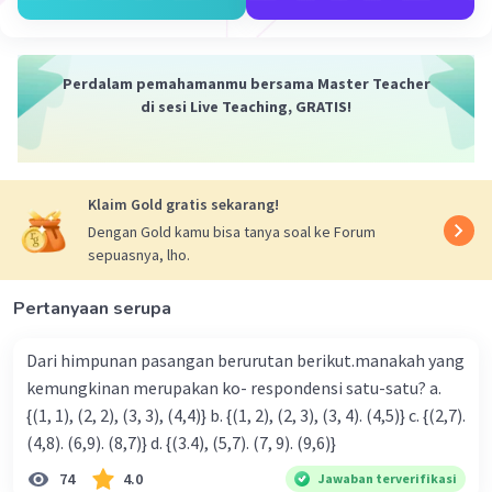
Perdalam pemahamanmu bersama Master Teacher
di sesi Live Teaching, GRATIS!
Klaim Gold gratis sekarang!
Dengan Gold kamu bisa tanya soal ke Forum
sepuasnya, lho.
Pertanyaan serupa
Dari himpunan pasangan berurutan berikut.manakah yang
kemungkinan merupakan ko- respondensi satu-satu? a.
{(1, 1), (2, 2), (3, 3), (4,4)} b. {(1, 2), (2, 3), (3, 4). (4,5)} c. {(2,7).
(4,8). (6,9). (8,7)} d. {(3.4), (5,7). (7, 9). (9,6)}
74
4.0
Jawaban terverifikasi