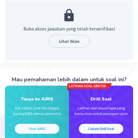
1.500.000 = 1,5 x 10^6.
·
0.0
(
0
)
Balas
Beri Rating
Buka akses jawaban yang telah terverifikasi
Lihat Iklan
Iklan
Mau pemahaman lebih dalam untuk soal ini?
LATIHAN SOAL GRATIS!
Tanya ke AiRIS
Drill Soal
Yuk, cobain chat dan belajar
Latihan soal sesuai topik yang
bareng AiRIS, teman pintarmu!
kamu mau untuk persiapan ujian
Chat AiRIS
Cobain Drill Soal