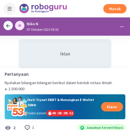
Masuk
Niko N
07 Oktober 2023 05:53
Iklan
Pertanyaan
Nyatakan bilangan-bilangan berikut dalam bentuk notasi ilmiah.
a. 1.500.000
Ikuti Tryout SNBT & Menangkan E-Wallet
100rb
Klaim
Habis dalam
00
:
08
:
09
:
51
1
2
Jawaban terverifikasi