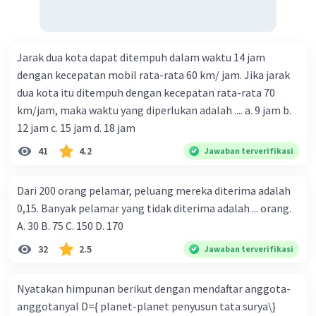
Jarak dua kota dapat ditempuh dalam waktu 14 jam
dengan kecepatan mobil rata-rata 60 km/ jam. Jika jarak
dua kota itu ditempuh dengan kecepatan rata-rata 70
km/jam, maka waktu yang diperlukan adalah .... a. 9 jam b.
12 jam c. 15 jam d. 18 jam
41
4.2
Jawaban terverifikasi
Dari 200 orang pelamar, peluang mereka diterima adalah
0,15. Banyak pelamar yang tidak diterima adalah ... orang.
A. 30 B. 75 C. 150 D. 170
32
2.5
Jawaban terverifikasi
Nyatakan himpunan berikut dengan mendaftar anggota-
anggotanyal D={ planet-planet penyusun tata surya\}