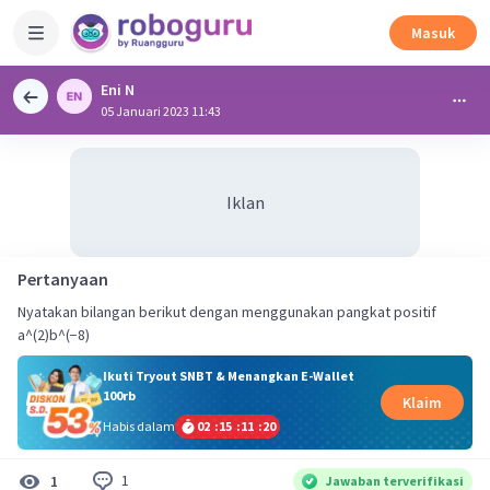
Masuk
Eni N
05 Januari 2023 11:43
Iklan
Pertanyaan
Nyatakan bilangan berikut dengan menggunakan pangkat positif
a^(2)b^(−8)
Ikuti Tryout SNBT & Menangkan E-Wallet
100rb
Klaim
Habis dalam
02
:
15
:
11
:
20
1
1
Jawaban terverifikasi