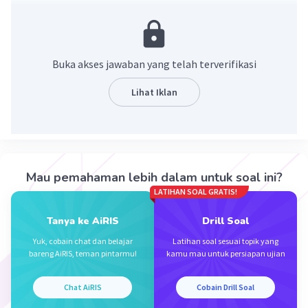
2
8
Jawaban : a
/b
Sifat bilangan eksponen
▪️ a^(-n) = 1/a^n
Buka akses jawaban yang telah terverifikasi
a^(2)b^(−8)
Lihat Iklan
2
8
= a
(1/b
)
2
8
= a
/b
2
8
Jadi, bentuk pangkat positifnya adalah a
/b
.
Mau pemahaman lebih dalam untuk soal ini?
·
3.0
(
1
)
Balas
Beri Rating
LATIHAN SOAL GRATIS!
Tanya ke AiRIS
Drill Soal
Yuk, cobain chat dan belajar
Latihan soal sesuai topik yang
bareng AiRIS, teman pintarmu!
kamu mau untuk persiapan ujian
Chat AiRIS
Cobain Drill Soal
Iklan