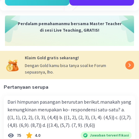
Perdalam pemahamanmu bersama Master Teacher
di sesi Live Teaching, GRATIS!
Klaim Gold gratis sekarang!
Dengan Gold kamu bisa tanya soal ke Forum
sepuasnya, lho.
Pertanyaan serupa
Dari himpunan pasangan berurutan berikut.manakah yang
kemungkinan merupakan ko- respondensi satu-satu? a.
{(1, 1), (2, 2), (3, 3), (4,4)} b. {(1, 2), (2, 3), (3, 4). (4,5)} c. {(2,7).
(4,8). (6,9). (8,7)} d. {(3.4), (5,7). (7, 9). (9,6)}
75
4.0
Jawaban terverifikasi