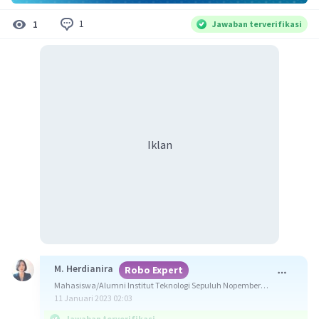
1
1
Jawaban terverifikasi
Iklan
M. Herdianira
Robo Expert
Mahasiswa/Alumni Institut Teknologi Sepuluh Nopember
Surabaya
11 Januari 2023 02:03
Jawaban terverifikasi