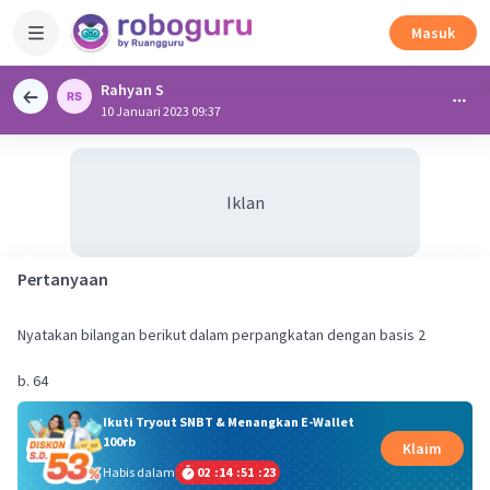
Masuk
Rahyan S
10 Januari 2023 09:37
Iklan
Pertanyaan
Nyatakan bilangan berikut dalam perpangkatan dengan basis 2
Ikuti Tryout SNBT & Menangkan E-Wallet
100rb
Klaim
Habis dalam
02
:
14
:
51
:
23