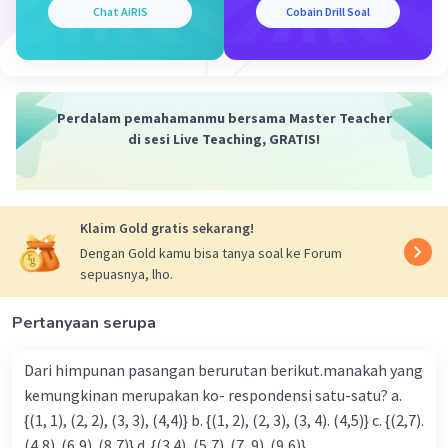
Chat AiRIS
Cobain Drill Soal
Iklan
Perdalam pemahamanmu bersama Master Teacher
di sesi Live Teaching, GRATIS!
Klaim Gold gratis sekarang!
Dengan Gold kamu bisa tanya soal ke Forum
sepuasnya, lho.
Pertanyaan serupa
Dari himpunan pasangan berurutan berikut.manakah yang
kemungkinan merupakan ko- respondensi satu-satu? a.
{(1, 1), (2, 2), (3, 3), (4,4)} b. {(1, 2), (2, 3), (3, 4). (4,5)} c. {(2,7).
(4,8). (6,9). (8,7)} d. {(3.4), (5,7). (7, 9). (9,6)}