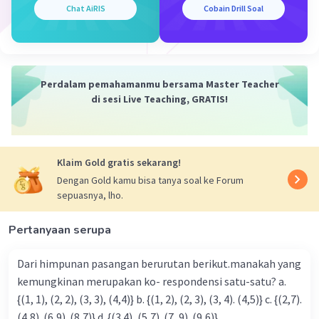
Chat AiRIS
Cobain Drill Soal
Iklan
Perdalam pemahamanmu bersama Master Teacher
di sesi Live Teaching, GRATIS!
Klaim Gold gratis sekarang!
Dengan Gold kamu bisa tanya soal ke Forum
sepuasnya, lho.
Pertanyaan serupa
Dari himpunan pasangan berurutan berikut.manakah yang
kemungkinan merupakan ko- respondensi satu-satu? a.
{(1, 1), (2, 2), (3, 3), (4,4)} b. {(1, 2), (2, 3), (3, 4). (4,5)} c. {(2,7).
(4,8). (6,9). (8,7)} d. {(3.4), (5,7). (7, 9). (9,6)}