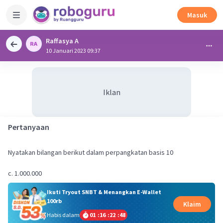
Masuk
Raffasya A
10 Januari 2023 09:37
Iklan
Pertanyaan
Nyatakan bilangan berikut dalam perpangkatan basis 10
Ikuti Tryout SNBT & Menangkan E-Wallet
100rb
Klaim
Habis dalam
01
:
16
:
22
:
48