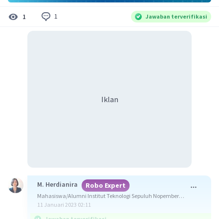
1
1
Jawaban terverifikasi
Iklan
M. Herdianira
Robo Expert
Mahasiswa/Alumni Institut Teknologi Sepuluh Nopember
Surabaya
11 Januari 2023 02:11
Jawaban terverifikasi