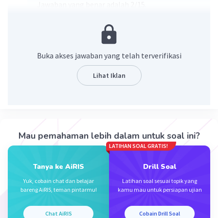
Jawaban yang benar adalah 2/15.
Pembahasan:
13 1/3% = 40/3%
Buka akses jawaban yang telah terverifikasi
13 1/3% = (40/3) × (1/100)
13 1/3% = 40/300
Lihat Iklan
13 1/3% = 40÷20/300÷20
13 1/3%= 2/15
·
0.0
(
0
)
Balas
Beri Rating
Mau pemahaman lebih dalam untuk soal ini?
LATIHAN SOAL GRATIS!
Tanya ke AiRIS
Drill Soal
Yuk, cobain chat dan belajar
Latihan soal sesuai topik yang
bareng AiRIS, teman pintarmu!
kamu mau untuk persiapan ujian
Iklan
Chat AiRIS
Cobain Drill Soal