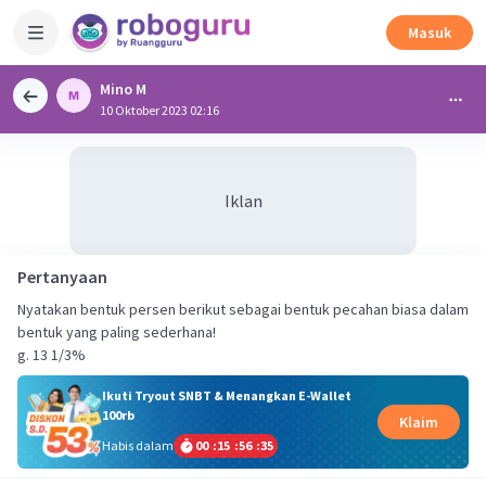
Masuk
Mino M
10 Oktober 2023 02:16
Iklan
Pertanyaan
Nyatakan bentuk persen berikut sebagai bentuk pecahan biasa dalam
bentuk yang paling sederhana!
g. 13 1/3%
Ikuti Tryout SNBT & Menangkan E-Wallet
100rb
Klaim
Habis dalam
00
:
15
:
56
:
35