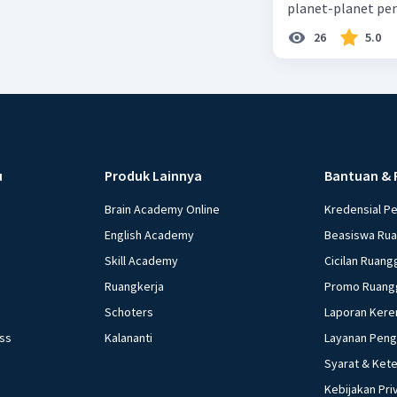
planet-planet pen
26
5.0
u
Produk Lainnya
Bantuan & 
Brain Academy Online
Kredensial P
English Academy
Beasiswa Ru
Skill Academy
Cicilan Ruang
Ruangkerja
Promo Ruang
Schoters
Laporan Kere
ess
Kalananti
Layanan Pen
Syarat & Ket
Kebijakan Pri