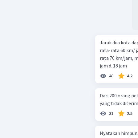
Jarak dua kota d
rata-rata 60 km/ 
rata 70 km/jam, maka waktu
jam d. 18 jam
40
4.2
Dari 200 orang pe
yang tidak diterima
31
2.5
Nyatakan himpuna