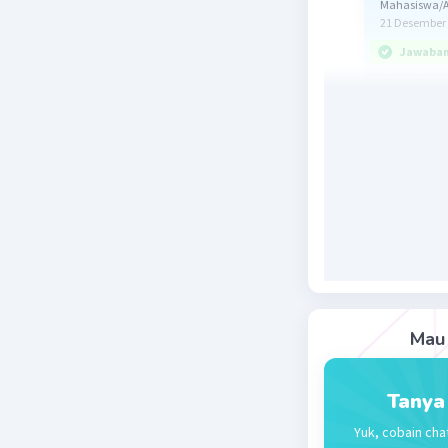
Mahasiswa/A
21 Desember 
Jawaban 
Jawaban y
Pembaha
Persentas
pecahan d
16% = 16
= 4/25
Jadi, ben
Mau 
Beri R
Tanya
Yuk, cobain cha