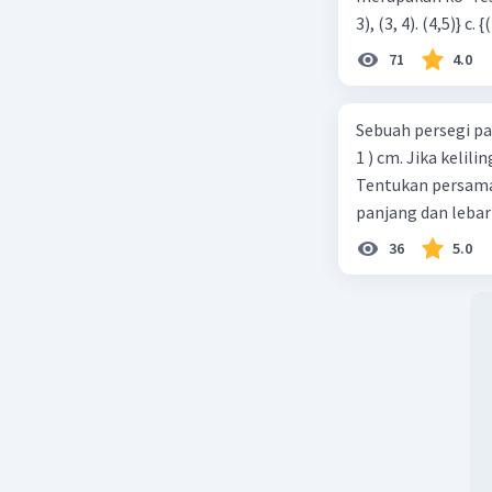
71
4.0
Sebuah persegi pa
1 ) cm. Jika kelil
Tentukan persamaa
panjang dan lebar
36
5.0