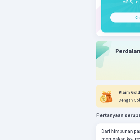
AiRIS, te
Ch
Perdala
Klaim Gold
Dengan Gol
Pertanyaan serup
Dari himpunan pa
merupakan ko- respondensi satu-satu? a. {(1, 1), (2, 2), (3, 3), (4,4)} b. {(1, 2), (2,