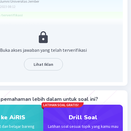
lumni Universitas Jember
2023 08:12
terverifikasi
ang benar adalah 4/25
san
e adalah suatu perbandingan (rasio) untuk menyatakan
Buka akses jawaban yang telah terverifikasi
ari seratus yang ditunjukkan dengan simbol %
Lihat Iklan
/100
tuk pecahan biasa paling sederhana dari 16% adalah 4/25
pemahaman lebih dalam untuk soal ini?
·
0.0
(
0
)
Balas
ating
LATIHAN SOAL GRATIS!
 ke AiRIS
Drill Soal
t dan belajar bareng
Latihan soal sesuai topik yang kamu mau