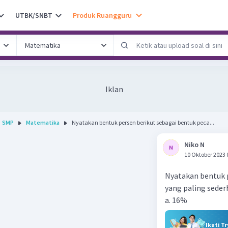
UTBK/SNBT
Produk Ruangguru
Iklan
SMP
Matematika
Nyatakan bentuk persen berikut sebagai bentuk peca...
Niko N
10 Oktober 2023 
Nyatakan bentuk 
yang paling seder
a. 16%
Ikuti T