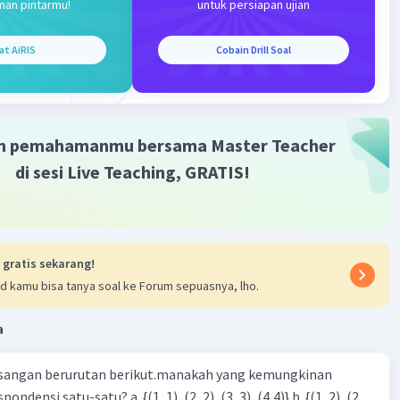
man pintarmu!
untuk persiapan ujian
at AiRIS
Cobain Drill Soal
Iklan
m pemahamanmu bersama Master Teacher
di sesi Live Teaching, GRATIS!
 gratis sekarang!
d kamu bisa tanya soal ke Forum sepuasnya, lho.
a
sangan berurutan berikut.manakah yang kemungkinan