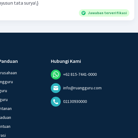
yusun tata surya\}
Jawaban terverifikasi
Panduan
Hubungi Kami
erusahaan
+62 815-7441-0000
angguru
info@ruangguru.com
guru
guru
02130930000
ntanan
gaduan
entuan
vasi