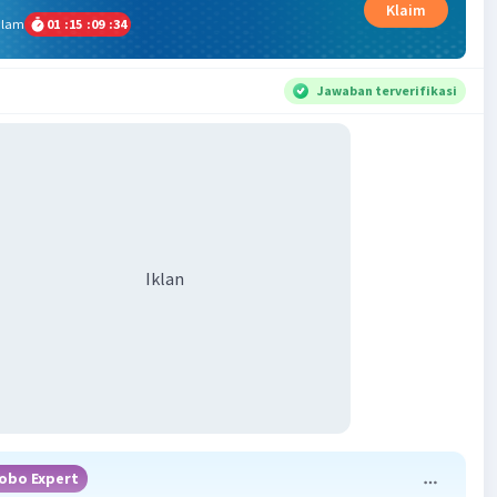
Klaim
alam
01
:
15
:
09
:
33
Jawaban terverifikasi
Iklan
obo Expert