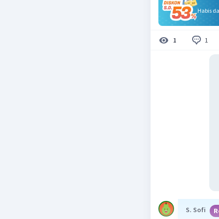
Habis d
1
1
S. Sofi
R