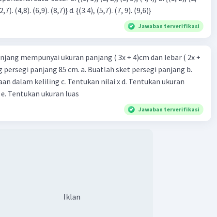
3), (3, 4). (4,5)} c. {(2,7). (4,8). (6,9). (8,7)} d. {(3.4), (5,7). (7, 9). (9,6)}
Jawaban terverifikasi
njang mempunyai ukuran panjang ( 3x + 4)cm dan lebar ( 2x +
ing persegi panjang 85 cm. a. Buatlah sket persegi panjang b.
n dalam keliling c. Tentukan nilai x d. Tentukan ukuran
 e. Tentukan ukuran luas
Jawaban terverifikasi
Iklan