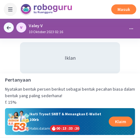
Masuk
Valey V
10 Oktober 2023 02:16
Iklan
Pertanyaan
Nyatakan bentuk persen berikut sebagai bentuk pecahan biasa dalam
bentuk yang paling sederhana!
f. 15%
Ikuti Tryout SNBT & Menangkan E-Wallet
100rb
Klaim
Habis dalam
00
:
13
:
33
:
20