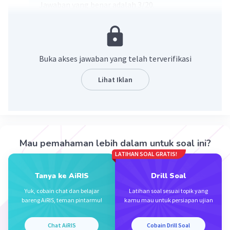
Jawaban yang benar adalah 3/20.
Pembahasan:
15% = 15/100
Buka akses jawaban yang telah terverifikasi
15% = 15÷5/100÷5
15% = 3/20
Lihat Iklan
·
0.0
(
0
)
Balas
Beri Rating
Mau pemahaman lebih dalam untuk soal ini?
LATIHAN SOAL GRATIS!
Tanya ke AiRIS
Drill Soal
Iklan
Yuk, cobain chat dan belajar
Latihan soal sesuai topik yang
bareng AiRIS, teman pintarmu!
kamu mau untuk persiapan ujian
Chat AiRIS
Cobain Drill Soal