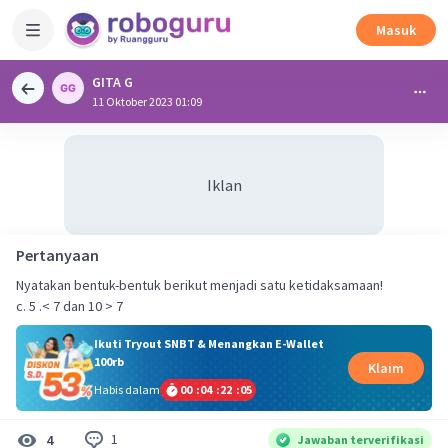
Masuk
GITA G
11 Oktober 2023 01:09
Iklan
Pertanyaan
Nyatakan bentuk-bentuk berikut menjadi satu ketidaksamaan!
c. 5 .< 7 dan 10 > 7
Ikuti Tryout SNBT & Menangkan E-Wallet
100rb
Klaim
Habis dalam
00
:
04
:
22
:
04
1
4
Jawaban terverifikasi