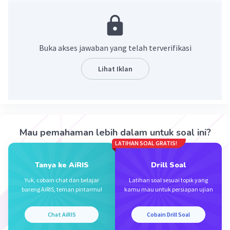
Jawaban: 5 < 7 < 10
Konsep:
< artinya lebih kecil dari
Buka akses jawaban yang telah terverifikasi
> artinya lebih besar dari
Lihat Iklan
Pembahasan:
5 < 7 dan 10 > 7
Maka:
5 < 7 < 10
Mau pemahaman lebih dalam untuk soal ini?
Jadi, hasilnya adalah 5 < 7 < 10.
LATIHAN SOAL GRATIS!
·
0.0
(
0
)
Balas
Beri Rating
Tanya ke AiRIS
Drill Soal
Yuk, cobain chat dan belajar
Latihan soal sesuai topik yang
bareng AiRIS, teman pintarmu!
kamu mau untuk persiapan ujian
Chat AiRIS
Cobain Drill Soal