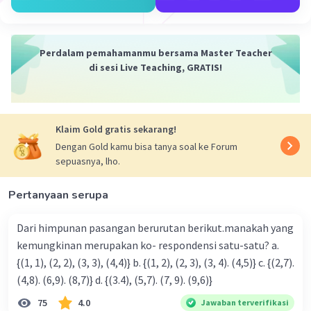
Iklan
Perdalam pemahamanmu bersama Master Teacher
di sesi Live Teaching, GRATIS!
Klaim Gold gratis sekarang!
Dengan Gold kamu bisa tanya soal ke Forum
sepuasnya, lho.
Pertanyaan serupa
Dari himpunan pasangan berurutan berikut.manakah yang
kemungkinan merupakan ko- respondensi satu-satu? a.
{(1, 1), (2, 2), (3, 3), (4,4)} b. {(1, 2), (2, 3), (3, 4). (4,5)} c. {(2,7).
(4,8). (6,9). (8,7)} d. {(3.4), (5,7). (7, 9). (9,6)}
75
4.0
Jawaban terverifikasi