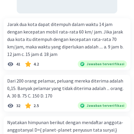
Jarak dua kota dapat ditempuh dalam waktu 14 jam
dengan kecepatan mobil rata-rata 60 km/ jam. Jika jarak
dua kota itu ditempuh dengan kecepatan rata-rata 70
km/jam, maka waktu yang diperlukan adalah .... a. 9 jam b.
12 jam c. 15 jam d. 18 jam
41
4.2
Jawaban terverifikasi
Dari 200 orang pelamar, peluang mereka diterima adalah
0,15. Banyak pelamar yang tidak diterima adalah ... orang.
A. 30 B. 75 C. 150 D. 170
32
2.5
Jawaban terverifikasi
Nyatakan himpunan berikut dengan mendaftar anggota-
anggotanyal D={ planet-planet penyusun tata surya\}