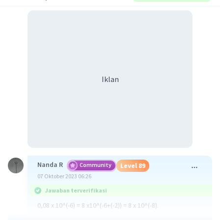
Iklan
Nanda R
Community
Level 89
07 Oktober 2023 06:26
Jawaban terverifikasi
0,08 x 10^(-6) = 8 x10^(-6+(-2)) = 8 x 10^(-8).