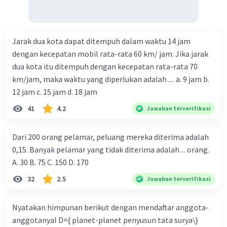
Jarak dua kota dapat ditempuh dalam waktu 14 jam
dengan kecepatan mobil rata-rata 60 km/ jam. Jika jarak
dua kota itu ditempuh dengan kecepatan rata-rata 70
km/jam, maka waktu yang diperlukan adalah .... a. 9 jam b.
12 jam c. 15 jam d. 18 jam
41
4.2
Jawaban terverifikasi
Dari 200 orang pelamar, peluang mereka diterima adalah
0,15. Banyak pelamar yang tidak diterima adalah ... orang.
A. 30 B. 75 C. 150 D. 170
32
2.5
Jawaban terverifikasi
Nyatakan himpunan berikut dengan mendaftar anggota-
anggotanyal D={ planet-planet penyusun tata surya\}