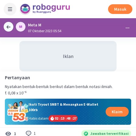
Masuk
Meta M
07 Oktober 2023 05:54
Iklan
Pertanyaan
Nyatakan bentuk-bentuk berikut dalam bentuk notasi ilmiah.
f. 0,08 x 10⁻⁶
Ikuti Tryout SNBT & Menangkan E-Wallet
100rb
Klaim
Habis dalam
02
:
13
:
48
:
27
1
1
Jawaban terverifikasi