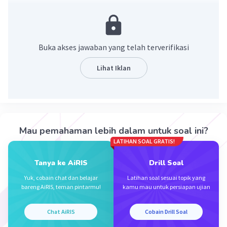
·
0.0
(
0
)
Balas
Beri Rating
Buka akses jawaban yang telah terverifikasi
Lihat Iklan
Iklan
Mau pemahaman lebih dalam untuk soal ini?
LATIHAN SOAL GRATIS!
Tanya ke AiRIS
Drill Soal
Yuk, cobain chat dan belajar
Latihan soal sesuai topik yang
bareng AiRIS, teman pintarmu!
kamu mau untuk persiapan ujian
Chat AiRIS
Cobain Drill Soal