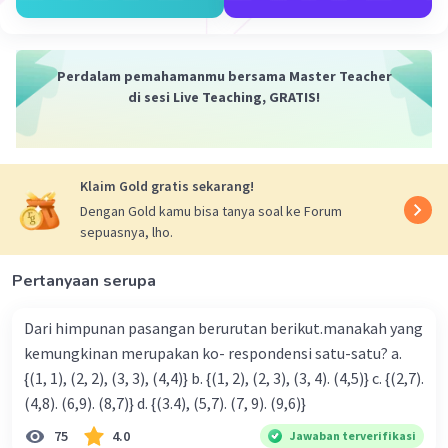
Perdalam pemahamanmu bersama Master Teacher
di sesi Live Teaching, GRATIS!
Klaim Gold gratis sekarang!
Dengan Gold kamu bisa tanya soal ke Forum
sepuasnya, lho.
Pertanyaan serupa
Dari himpunan pasangan berurutan berikut.manakah yang
kemungkinan merupakan ko- respondensi satu-satu? a.
{(1, 1), (2, 2), (3, 3), (4,4)} b. {(1, 2), (2, 3), (3, 4). (4,5)} c. {(2,7).
(4,8). (6,9). (8,7)} d. {(3.4), (5,7). (7, 9). (9,6)}
75
4.0
Jawaban terverifikasi