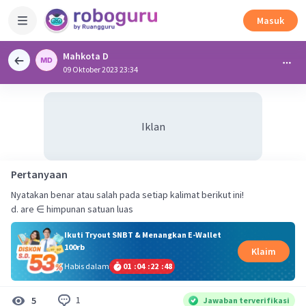
Masuk
Mahkota D
09 Oktober 2023 23:34
Iklan
Pertanyaan
Nyatakan benar atau salah pada setiap kalimat berikut ini!
d. are ∈ himpunan satuan luas
Ikuti Tryout SNBT & Menangkan E-Wallet
100rb
Klaim
Habis dalam
01
:
04
:
22
:
48
1
5
Jawaban terverifikasi