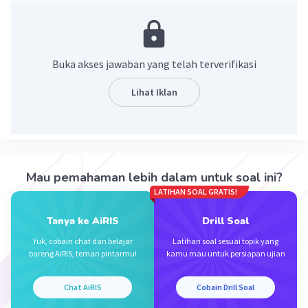
Pembahasan
Are merupakan satuan luas yang didefinisikan sebagai
100 meter persegi
Buka akses jawaban yang telah terverifikasi
are ∈ himpunan satuan luas
Lihat Iklan
Karena are merupakan satuan luas, maka kalimat are ∈
himpunan satuan luas adalah benar
Jadi, jawaban yang tepat adalah benar
·
0.0
(
0
)
Balas
Beri Rating
Mau pemahaman lebih dalam untuk soal ini?
LATIHAN SOAL GRATIS!
Tanya ke AiRIS
Drill Soal
Yuk, cobain chat dan belajar
Latihan soal sesuai topik yang
bareng AiRIS, teman pintarmu!
kamu mau untuk persiapan ujian
Iklan
Chat AiRIS
Cobain Drill Soal