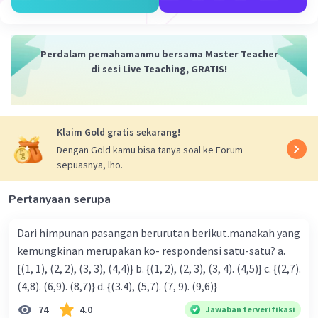
Perdalam pemahamanmu bersama Master Teacher
di sesi Live Teaching, GRATIS!
Klaim Gold gratis sekarang!
Dengan Gold kamu bisa tanya soal ke Forum
sepuasnya, lho.
Pertanyaan serupa
Dari himpunan pasangan berurutan berikut.manakah yang
kemungkinan merupakan ko- respondensi satu-satu? a.
{(1, 1), (2, 2), (3, 3), (4,4)} b. {(1, 2), (2, 3), (3, 4). (4,5)} c. {(2,7).
(4,8). (6,9). (8,7)} d. {(3.4), (5,7). (7, 9). (9,6)}
74
4.0
Jawaban terverifikasi