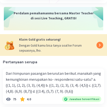
Perdalam pemahamanmu bersama Master Teacher
di sesi Live Teaching, GRATIS!
·
0.0
(
0
)
Balas
Beri Rating
Klaim Gold gratis sekarang!
Dengan Gold kamu bisa tanya soal ke Forum
sepuasnya, lho.
Pertanyaan serupa
Dari himpunan pasangan berurutan berikut.manakah yang
kemungkinan merupakan ko- respondensi satu-satu? a.
{(1, 1), (2, 2), (3, 3), (4,4)} b. {(1, 2), (2, 3), (3, 4). (4,5)} c. {(2,7).
(4,8). (6,9). (8,7)} d. {(3.4), (5,7). (7, 9). (9,6)}
75
4.0
Jawaban terverifikasi