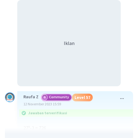
Iklan
Raufa Z
Community
Level 57
12 November 2023 15:59
Jawaban terverifikasi
x
27
-3 = 726
x
27
= 729