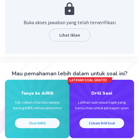
3
x
(3
)
= 729
3x
6
3
= 3
3x = 6
Buka akses jawaban yang telah terverifikasi
x = 2
Lihat Iklan
Semoga membantu.
Terima kasih
·
5.0
(
1
)
Balas
Beri Rating
Mau pemahaman lebih dalam untuk soal ini?
LATIHAN SOAL GRATIS!
Kayla F
Level 32
Tanya ke AiRIS
Drill Soal
12 November 2023 11:34
Yuk, cobain chat dan belajar
Latihan soal sesuai topik yang
bareng AiRIS, teman pintarmu!
kamu mau untuk persiapan ujian
semoga membantu
Iklan
Chat AiRIS
Cobain Drill Soal