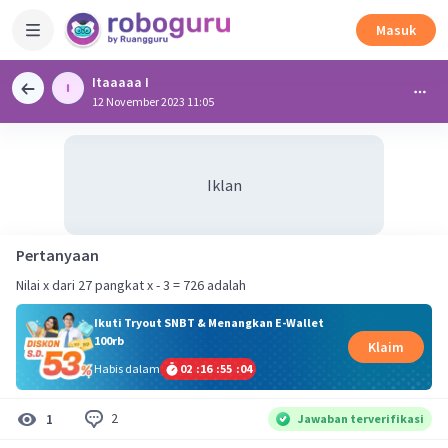
Masuk
Itaaaaa I
12 November 2023 11:05
Iklan
Pertanyaan
Nilai x dari 27 pangkat x - 3 = 726 adalah
Ikuti Tryout SNBT & Menangkan E-Wallet
100rb
Klaim
Habis dalam
02
:
16
:
55
:
04
2
1
Jawaban terverifikasi