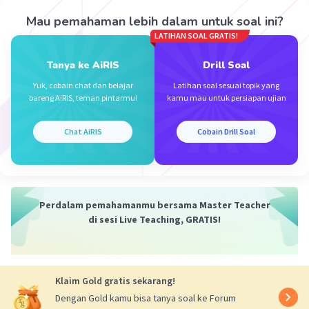
Oleh karena itu, modus dari data tersebut adalah nilai 80
Mau pemahaman lebih dalam untuk soal ini?
(C).
LATIHAN SOAL GRATIS!
·
0.0
(
0
)
Balas
Beri Rating
Tanya ke AiRIS
Drill Soal
Yuk, cobain chat dan belajar
Latihan soal sesuai topik yang
bareng AiRIS, teman pintarmu!
kamu mau untuk persiapan ujian
Azkha A
Level 16
26 September 2023 14:18
Chat AiRIS
Cobain Drill Soal
c. 85
(krna modus adlh nilai terbanyak)
Iklan
·
0.0
(
0
)
Balas
Beri Rating
Perdalam pemahamanmu bersama Master Teacher
di sesi Live Teaching, GRATIS!
Klaim Gold gratis sekarang!
Dengan Gold kamu bisa tanya soal ke Forum