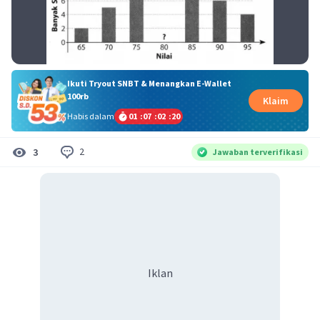
Ikuti Tryout SNBT & Menangkan E-Wallet
100rb
Klaim
Habis dalam
01
:
07
:
02
:
19
2
3
Jawaban terverifikasi
Iklan