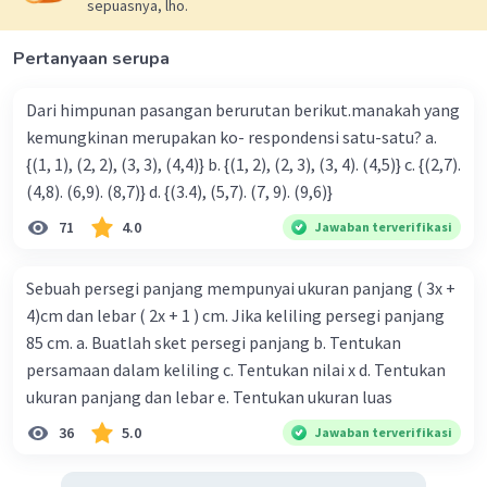
sepuasnya, lho.
Pertanyaan serupa
Dari himpunan pasangan berurutan berikut.manakah yang
kemungkinan merupakan ko- respondensi satu-satu? a.
{(1, 1), (2, 2), (3, 3), (4,4)} b. {(1, 2), (2, 3), (3, 4). (4,5)} c. {(2,7).
(4,8). (6,9). (8,7)} d. {(3.4), (5,7). (7, 9). (9,6)}
71
4.0
Jawaban terverifikasi
Sebuah persegi panjang mempunyai ukuran panjang ( 3x +
4)cm dan lebar ( 2x + 1 ) cm. Jika keliling persegi panjang
85 cm. a. Buatlah sket persegi panjang b. Tentukan
persamaan dalam keliling c. Tentukan nilai x d. Tentukan
ukuran panjang dan lebar e. Tentukan ukuran luas
36
5.0
Jawaban terverifikasi