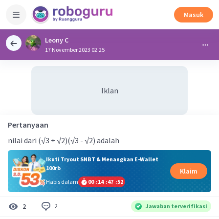
Masuk
Leony C
17 November 2023 02:25
Iklan
Pertanyaan
nilai dari (√3 + √2)(√3 - √2) adalah
Ikuti Tryout SNBT & Menangkan E-Wallet
100rb
Klaim
Habis dalam
00
:
14
:
47
:
52
2
2
Jawaban terverifikasi