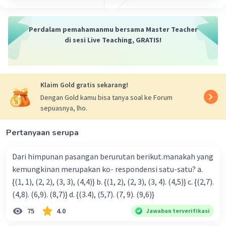
·
0.0
(
0
)
Balas
Beri Rating
Perdalam pemahamanmu bersama Master Teacher
di sesi Live Teaching, GRATIS!
Klaim Gold gratis sekarang!
Dengan Gold kamu bisa tanya soal ke Forum
sepuasnya, lho.
Pertanyaan serupa
Dari himpunan pasangan berurutan berikut.manakah yang
kemungkinan merupakan ko- respondensi satu-satu? a.
{(1, 1), (2, 2), (3, 3), (4,4)} b. {(1, 2), (2, 3), (3, 4). (4,5)} c. {(2,7).
(4,8). (6,9). (8,7)} d. {(3.4), (5,7). (7, 9). (9,6)}
75
4.0
Jawaban terverifikasi