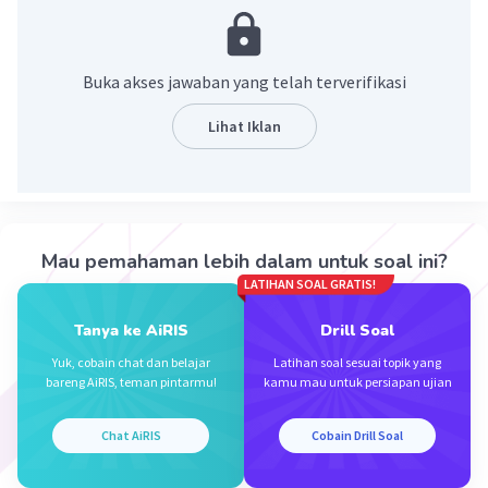
·
0.0
(
0
)
Balas
Beri Rating
Buka akses jawaban yang telah terverifikasi
Sumber W
Community
Level 72
Lihat Iklan
17 November 2023 07:26
Jawaban terverifikasi
Jawaban yang tepat adalah 1
Iklan
Mau pemahaman lebih dalam untuk soal ini?
Pembahasan :
LATIHAN SOAL GRATIS!
2
2
a
- b
= (a + b)(a - b)
Tanya ke AiRIS
Drill Soal
2
2
(√3 + √2)(√3 - √2) = (√3)
- (√2)
Yuk, cobain chat dan belajar
Latihan soal sesuai topik yang
= 3 - 2
bareng AiRIS, teman pintarmu!
kamu mau untuk persiapan ujian
= 1
Chat AiRIS
Cobain Drill Soal
Ingat!
√a x √a = a