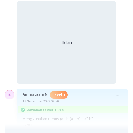
Iklan
Annastasia N
Level 1
17 November 2023 03:50
Jawaban terverifikasi
Menggunakan rumus (a - b)(a + b) = a²-b².
3-2= 1
Jadi hasilnya adalah 1