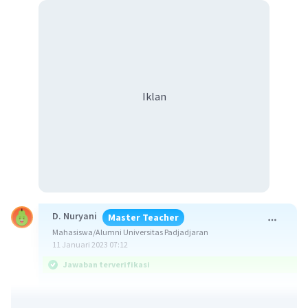
Iklan
D. Nuryani
Master Teacher
Mahasiswa/Alumni Universitas Padjadjaran
11 Januari 2023 07:12
Jawaban terverifikasi
9
5
10
Jawaban : (2
x 11
)/5