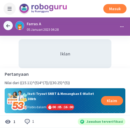
Masuk
Farras A
05 Januari 2023 04:28
Iklan
Pertanyaan
Nilai dari ((15.11)^(5)4^(7))/((30.25)^(5))
Ikuti Tryout SNBT & Menangkan E-Wallet
100rb
Klaim
Habis dalam
00
:
05
:
16
:
00
1
1
Jawaban terverifikasi