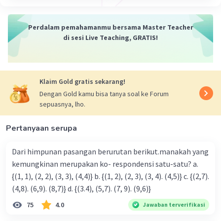
·
0.0
(
0
)
Balas
Beri Rating
Perdalam pemahamanmu bersama Master Teacher
di sesi Live Teaching, GRATIS!
Klaim Gold gratis sekarang!
Dengan Gold kamu bisa tanya soal ke Forum
Iklan
sepuasnya, lho.
Pertanyaan serupa
Dari himpunan pasangan berurutan berikut.manakah yang
kemungkinan merupakan ko- respondensi satu-satu? a.
{(1, 1), (2, 2), (3, 3), (4,4)} b. {(1, 2), (2, 3), (3, 4). (4,5)} c. {(2,7).
(4,8). (6,9). (8,7)} d. {(3.4), (5,7). (7, 9). (9,6)}
75
4.0
Jawaban terverifikasi