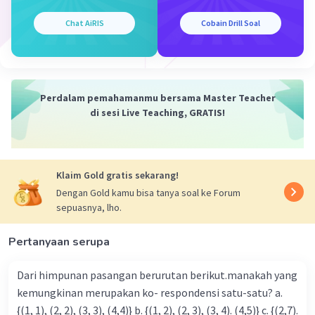
= ³√5³
= 5
Chat AiRIS
Cobain Drill Soal
Jawaban: C
·
0.0
(
0
)
Balas
Beri Rating
Perdalam pemahamanmu bersama Master Teacher
di sesi Live Teaching, GRATIS!
Klaim Gold gratis sekarang!
Dengan Gold kamu bisa tanya soal ke Forum
sepuasnya, lho.
Pertanyaan serupa
Dari himpunan pasangan berurutan berikut.manakah yang
kemungkinan merupakan ko- respondensi satu-satu? a.
{(1, 1), (2, 2), (3, 3), (4,4)} b. {(1, 2), (2, 3), (3, 4). (4,5)} c. {(2,7).