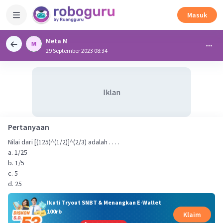
Masuk
Meta M
29 September 2023 08:34
Iklan
Pertanyaan
Nilai dari [(125)^(1/2)]^(2/3) adalah . . . .
a. 1/25
b. 1/5
c. 5
d. 25
Ikuti Tryout SNBT & Menangkan E-Wallet
100rb
Klaim