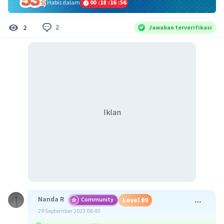
Habis dalam
00
:
18
:
16
:
56
2
2
Jawaban terverifikasi
Iklan
Nanda R
Community
Level 89
29 September 2023 08:40