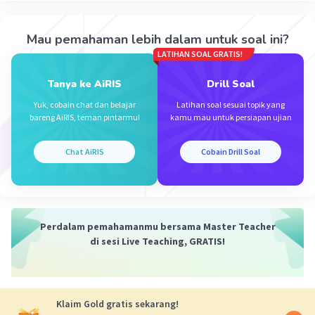
kesejahteraan berbeda dengan negara hukum,
yang merupakan negara yang menjamin
Mau pemahaman lebih dalam untuk soal ini?
keamanan, keadilan, dan hak asasi manusia
LATIHAN SOAL GRATIS!
rakyatnya melalui supremasi hukum.
Tanya ke AiRIS
Drill Soal
·
0.0
(
0
)
Balas
Beri Rating
Yuk, cobain chat dan belajar
Latihan soal sesuai topik yang
bareng AiRIS, teman pintarmu!
kamu mau untuk persiapan ujian
Chat AiRIS
Cobain Drill Soal
Iklan
Perdalam pemahamanmu bersama Master Teacher
di sesi Live Teaching, GRATIS!
Klaim Gold gratis sekarang!