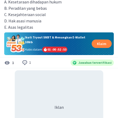
A. Kesetaraan dihadapan hukum
B. Peradilan yang bebas
C. Kesejahteraan social
D. Hak asasi manusia
E. Asas legalitas
Ikuti Tryout SNBT & Menangkan E-Wallet
100rb
Klaim
Habis dalam
01
:
00
:
52
:
53
1
1
Jawaban terverifikasi
Iklan