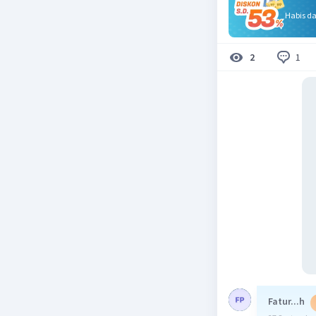
Habis d
1
2
Fatur...h