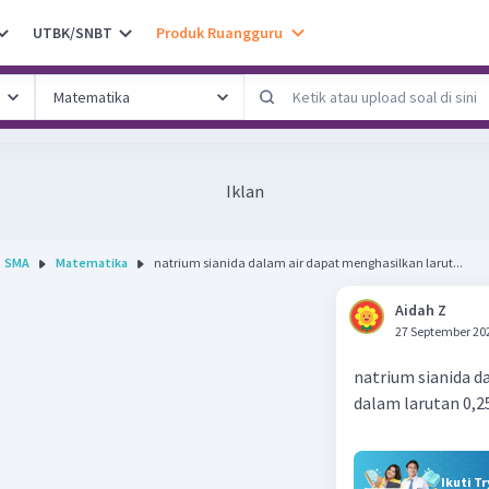
UTBK/SNBT
Produk Ruangguru
Iklan
SMA
Matematika
natrium sianida dalam air dapat menghasilkan larut...
Aidah Z
27 September 20
natrium sianida d
dalam larutan 0,2
Ikuti T