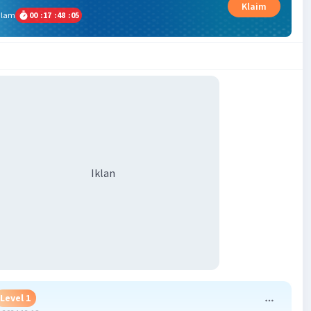
Klaim
alam
00
:
17
:
48
:
05
Iklan
Level 1