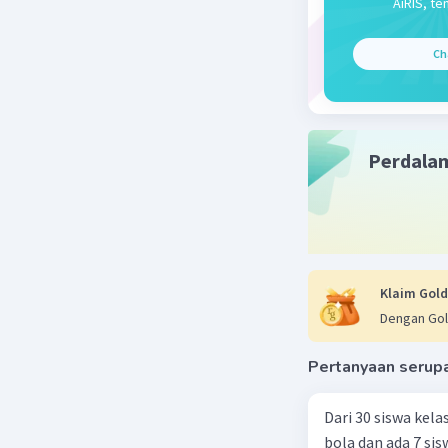
AiRIS, te
larutan te
Ch
Langkah 
Perdala
Karena Na
dalam laru
Klaim Gold
Dengan Gol
Jawaban
Pertanyaan serup
pH = 7
Dari 30 siswa kela
bola dan ada 7 si
Beri R