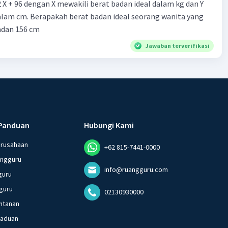
2 X + 96 dengan X mewakili berat badan ideal dalam kg dan Y
alam cm. Berapakah berat badan ideal seorang wanita yang
adan 156 cm
Jawaban terverifikasi
Panduan
Hubungi Kami
erusahaan
+62 815-7441-0000
angguru
info@ruangguru.com
guru
guru
02130930000
ntanan
gaduan