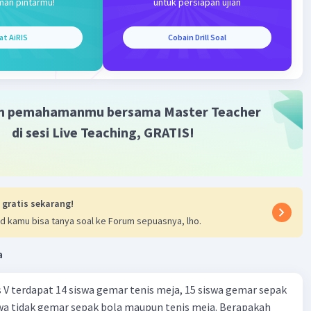
man pintarmu!
untuk persiapan ujian
tap netral.
at AiRIS
Cobain Drill Soal
2 Menentukan pH larutan
m pemahamanmu bersama Master Teacher
di sesi Live Teaching, GRATIS!
Cl tidak mempengaruhi konsentrasi ion H⁺ atau OH⁻
tan, pH larutan NaCl adalah netral, yaitu 7.
 gratis sekarang!
d kamu bisa tanya soal ke Forum sepuasnya, lho.
nya adalah
a
s V terdapat 14 siswa gemar tenis meja, 15 siswa gemar sepak
swa tidak gemar sepak bola maupun tenis meja. Berapakah
·
0.0
(
0
)
Balas
ating