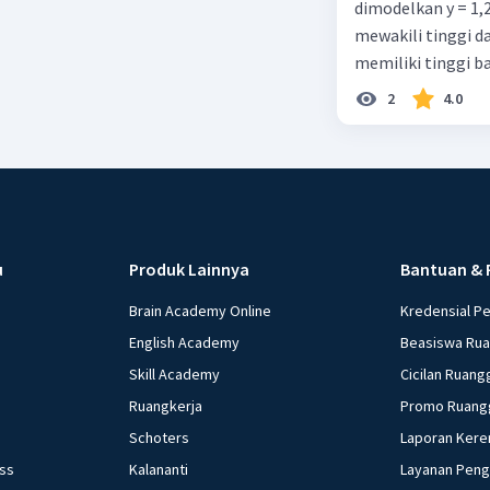
dimodelkan y = 1,
mewakili tinggi d
memiliki tinggi b
2
4.0
u
Produk Lainnya
Bantuan & 
Brain Academy Online
Kredensial P
English Academy
Beasiswa Ru
Skill Academy
Cicilan Ruang
Ruangkerja
Promo Ruang
Schoters
Laporan Kere
ess
Kalananti
Layanan Pen