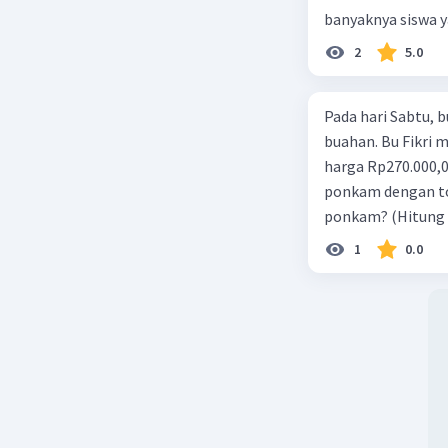
banyaknya siswa 
2
5.0
Pada hari Sabtu, b
buahan. Bu Fikri 
harga Rp270.000,00
ponkam dengan tot
ponkam? (Hitung
1
0.0