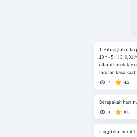
1. Hitunglah nilai pH dari la
10 ^ - 5 : HCI 0,01 M 2. Sebanyak 0,37 gram Ca(OH)2 (Ar Ca = 40 O-16, H = 1 )
dilarutkan dalam 
larutan basa kuat 
4
4.5
Berapakah hasiln
1
0.0
tinggi dan berat 