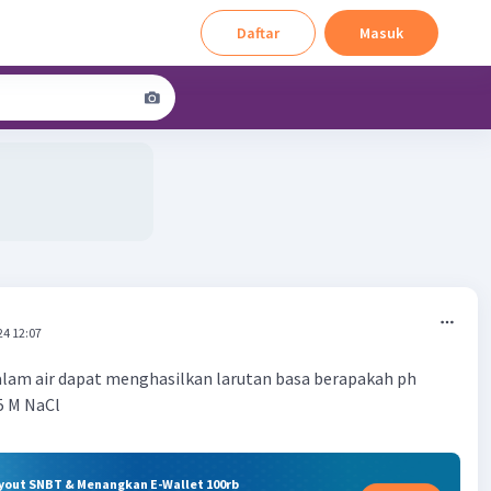
Daftar
Masuk
24 12:07
alam air dapat menghasilkan larutan basa berapakah ph
5 M NaCl
ryout SNBT & Menangkan E-Wallet 100rb