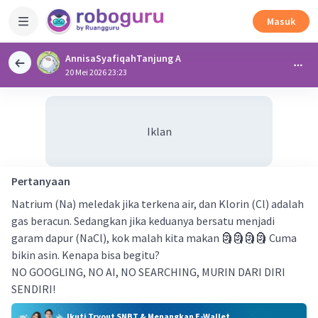
Masuk
AnnisaSyafiqahTanjung A
20 Mei 2026 23:23
Iklan
Pertanyaan
Natrium (Na) meledak jika terkena air, dan Klorin (Cl) adalah
gas beracun. Sedangkan jika keduanya bersatu menjadi
garam dapur (NaCl), kok malah kita makan 🗿🗿🗿🗿 Cuma
bikin asin. Kenapa bisa begitu?
NO GOOGLING, NO AI, NO SEARCHING, MURIN DARI DIRI
SENDIRI!
Ikuti Tryout SNBT & Menangkan E-Wallet