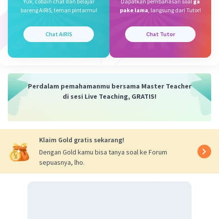
Yuk, cobain chat dan belajar
Dapatkan pembahasan soal
ga
Omar O
Level 100
bareng AiRIS, teman pintarmu!
pake lama
, langsung dari Tutor!
25 Mei 2026 09:17
Chat AiRIS
Chat Tutor
E4yyhiuu
Iklan
·
2.5
(
2
)
Balas
Beri Rating
AnnisaSyafiqahTanjung A
Level 100
Perdalam pemahamanmu bersama Master Teacher
25 Mei 2026 09:40
di sesi Live Teaching, GRATIS!
gj bgt, no gold for u 😂
— Tampilkan 3 balasan lainnya
Klaim Gold gratis sekarang!
Dengan Gold kamu bisa tanya soal ke Forum
sepuasnya, lho.