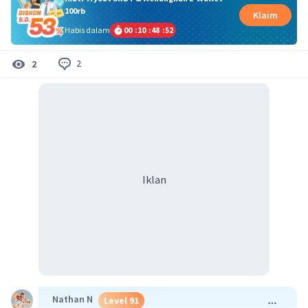
100rb
Klaim
Habis dalam
00
:
10
:
48
:
51
2
2
Iklan
Nathan N
Level 91