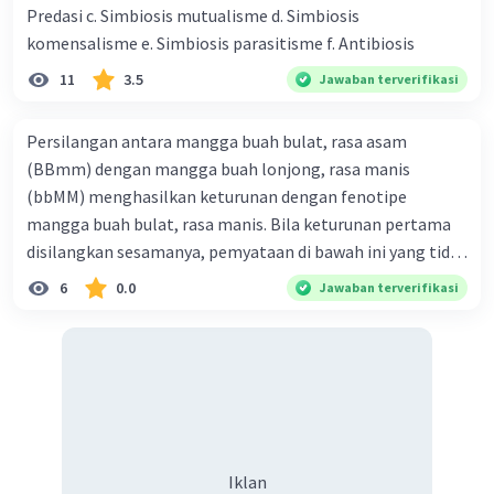
Predasi c. Simbiosis mutualisme d. Simbiosis
komensalisme e. Simbiosis parasitisme f. Antibiosis
11
3.5
Jawaban terverifikasi
Persilangan antara mangga buah bulat, rasa asam
(BBmm) dengan mangga buah lonjong, rasa manis
(bbMM) menghasilkan keturunan dengan fenotipe
mangga buah bulat, rasa manis. Bila keturunan pertama
disilangkan sesamanya, pemyataan di bawah ini yang tidak
benar mengenai keturunan yang dihasilkan dari
6
0.0
Jawaban terverifikasi
persilangan terse but adalah ... A. dihasilkan sembilan
mangga buah bulat, rasa mants B. dihasilkan tiga mangga
buah lonjong, rasa asam C. dihasi lkan tiga mangga buah
bulat, rasa manis D. dihasi lkan tiga mangga buah bulat,
rasa asam
Iklan