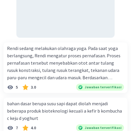
Rendi sedang melakukan olahraga yoga. Pada saat yoga
berlangsung, Rendi mengatur proses pernafasan. Proses
pernafasan tersebut menyebabkan otot antar tulang
rusuk konstraksi, tulang rusuk terangkat, tekanan udara
paru-paru mengecil dan udara masuk. Berdasarkan
informasi tersebut, dapat disimpulkan bahwa Rendi
5
3.0
Jawaban terverifikasi
sedang melakukan proses pernafasan....
bahan dasar berupa susu sapi dapat diolah menjadi
beberapa produk bioteknologi kecuali a kefir b kombucha
c keju d yoghurt
7
4.0
Jawaban terverifikasi