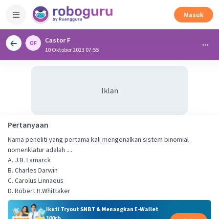
Masuk
Castor F
10 Oktober 2023 07:55
Iklan
Pertanyaan
Nama peneliti yang pertama kali mengenalkan sistem binomial
nomenklatur adalah ....
A. J.B. Lamarck
B. Charles Darwin
C. Carolus Linnaeus
D. Robert H.Whittaker
Ikuti Tryout SNBT & Menangkan E-Wallet
100rb