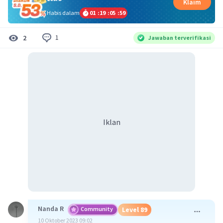
Klaim
Habis dalam
01
:
19
:
05
:
58
1
2
Jawaban terverifikasi
Iklan
Nanda R
Community
Level 89
10 Oktober 2023 09:02