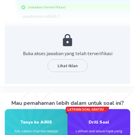
Jawaban terverifikasi
jawabannya adalah C.
Carolus Linnaeus adalah seorang ilmuwan yang
mengemukakan sebuah sistem tata nama yang bernama
sistem tata nama ganda. Carolus menggunakan bahasa
latin dalam sistem tata nama ganda tersebut.
Buka akses jawaban yang telah terverifikasi
·
0.0
(
0
)
Balas
Beri Rating
Lihat Iklan
Mau pemahaman lebih dalam untuk soal ini?
LATIHAN SOAL GRATIS!
Iklan
Tanya ke AiRIS
Drill Soal
Yuk, cobain chat dan belajar
Latihan soal sesuai topik yang