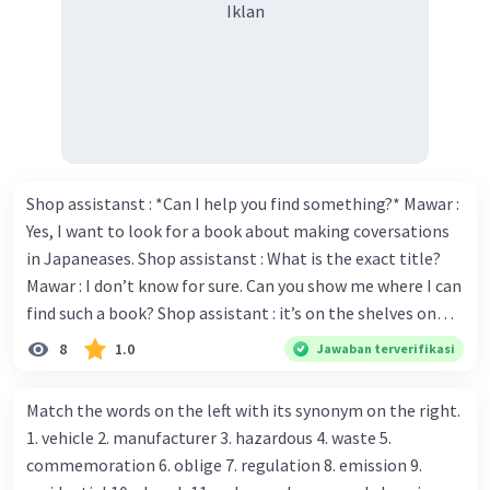
Iklan
Iklan
Shop assistanst : *Can I help you find something?* Mawar :
Yes, I want to look for a book about making coversations
in Japaneases. Shop assistanst : What is the exact title?
Mawar : I don’t know for sure. Can you show me where I can
find such a book? Shop assistant : it’s on the shelves on
the corner in the foreign language section. Mawar : O.K.,
8
1.0
Jawaban terverifikasi
thanks. Is there any discount for every purchase? Shop
assistant : Yes,. This month we offer ten percent discounts
Match the words on the left with its synonym on the right.
for all items. Mawar : Great. The, may I see the catalog?
1. vehicle 2. manufacturer 3. hazardous 4. waste 5.
Shop assistant : Sure. You can use this computer to check
commemoration 6. oblige 7. regulation 8. emission 9.
our books. Mawar : Yes. Thanks you Shop assistant : *Is