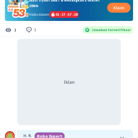
Ikuti Tryout SNBT & Menangkan E-Wallet
100rb
Klaim
Habis dalam
01
:
17
:
57
:
17
1
1
Jawaban terverifikasi
Iklan
H. R.
Robo Expert