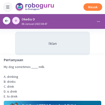
Masuk
Okedia O
06 Januari 2023 04:47
Iklan
Pertanyaan
My dog sometimes ____ milk.
A. drinking
B. drinks
C. drink
D. is drink
E. to drink