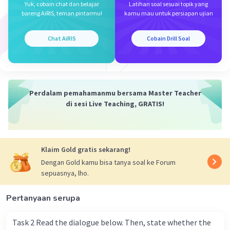
Yuk, cobain chat dan belajar
Latihan soal sesuai topik yang
(-) S + do/does + not + V1 + O/C
bareng AiRIS, teman pintarmu!
kamu mau untuk persiapan ujian
(?) Do/Does + S + V1 + O/C + ?
Chat AiRIS
Cobain Drill Soal
Penggunaan verb s/es:
Jika subjeknya he, she, it, dan tunggal (singular)
maka mendapat tambahan s/es.
Jika subjeknya I, you, we, they, dan jamak (plural)
Perdalam pemahamanmu bersama Master Teacher
maka tidak mendapat tambahan s/es.
di sesi Live Teaching, GRATIS!
Penggunaan Do : Subjek adalah
I/you/we/they/jamak.
Penggunaan Does : Subjek adalah
Klaim Gold gratis sekarang!
he/she/it/tunggal.
Dengan Gold kamu bisa tanya soal ke Forum
sepuasnya, lho.
Soal:
Pertanyaan serupa
"My dog sometimes ____ milk." (Anjing saya
terkadang ____ susu.)
Task 2 Read the dialogue below. Then, state whether the