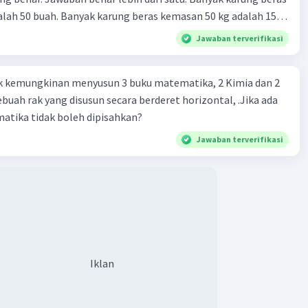
lah 50 buah. Banyak karung beras kemasan 50 kg adalah 150
 beras dalam kemasan 25 kg adalah 2 ton. Perbandingan berat
Jawaban terverifikasi
g dan 50 kg dalam truk adalah 1: 3. 9. Berdasarkan teks
ya setiap beras karung kecil adalah Rp7.500 dan karung besar
k kemungkinan menyusun 3 buku matematika, 2 Kimia dan 2
ah biaya angkut semua beras yang harus dibayar oleh Bu
ebuah rak yang disusun secara berderet horizontal, .Jika ada
00 C. Rp2.312.000 B. Rp2.475.000 D. Rp2.280.000
atika tidak boleh dipisahkan?
Jawaban terverifikasi
Iklan