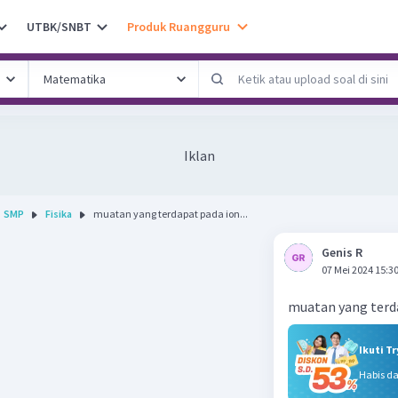
UTBK/SNBT
Produk Ruangguru
Iklan
SMP
Fisika
muatan yang terdapat pada ion...
Genis R
07 Mei 2024 15:3
muatan yang terd
Ikuti T
Habis d