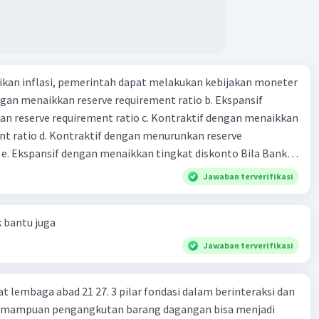
kan inflasi, pemerintah dapat melakukan kebijakan moneter
dengan menaikkan reserve requirement ratio b. Ekspansif
n reserve requirement ratio c. Kontraktif dengan menaikkan
nt ratio d. Kontraktif dengan menurunkan reserve
. Ekspansif dengan menaikkan tingkat diskonto Bila Bank
n kebijakan moneter ekspansif, ceteris paribus maka .... a.
Jawaban terverifikasi
asi di mana bentuk kurva jumlah uang beredar (penawaran
iri bawah ke kanan atas b. Menimbulkan deflasi di mana bentuk
k bantu juga
 beredar (penawaran uang) naik dari kiri bawah ke kanan atas
meningkat di mana bentuk kurva jumlah uang beredar
Jawaban terverifikasi
aik dari kiri bawah ke kanan atas d. Tingkat bunga turun di
 jumlah uang beredar (penawaran uang) naik dari kiri bawah
at lembaga abad 21 27. 3 pilar fondasi dalam berinteraksi dan
Tingkat bunga turun di mana bentuk kurva jumlah uang
 Kemampuan pengangkutan barang dagangan bisa menjadi
bijakan fiskal kontraktif dilakukan