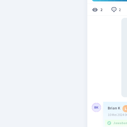
2
2
Brian K
L
10 Mei 2024 0
Jawaban 