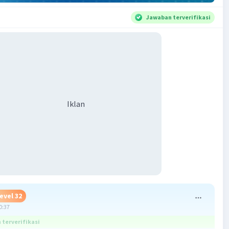
Jawaban terverifikasi
Iklan
evel 32
0:37
terverifikasi