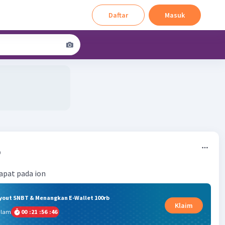
Daftar
Masuk
0
apat pada ion
ryout SNBT & Menangkan E-Wallet 100rb
Klaim
alam
00
:
21
:
56
:
45