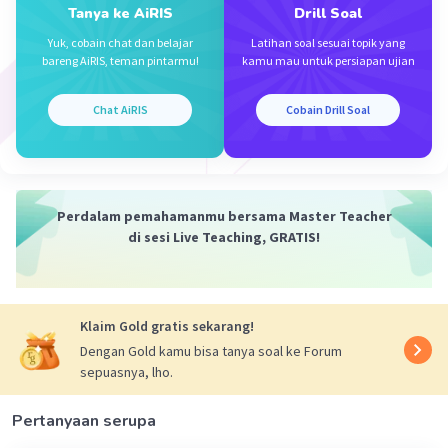
Tanya ke AiRIS
Drill Soal
Yuk, cobain chat dan belajar
Latihan soal sesuai topik yang
bareng AiRIS, teman pintarmu!
kamu mau untuk persiapan ujian
Iklan
Chat AiRIS
Cobain Drill Soal
Perdalam pemahamanmu bersama Master Teacher
di sesi Live Teaching, GRATIS!
Klaim Gold gratis sekarang!
Dengan Gold kamu bisa tanya soal ke Forum
sepuasnya, lho.
Pertanyaan serupa