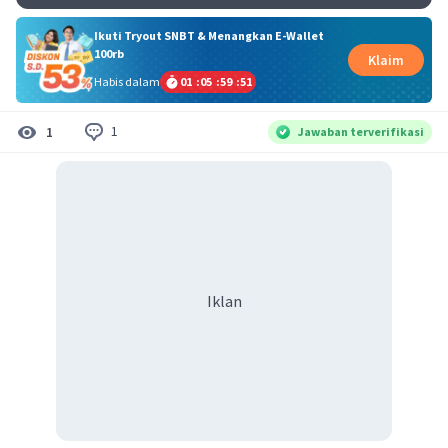
Ikuti Tryout SNBT & Menangkan E-Wallet
100rb
Klaim
Habis dalam
01
:
05
:
59
:
51
1
1
Jawaban terverifikasi
Iklan