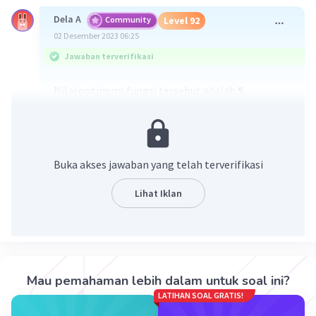
Dela A
Community
Level 92
02 Desember 2023 06:25
Jawaban terverifikasi
Nilai optimum fungsi tersebut adalah
5
Penjelasan ada di gambar yaa
Buka akses jawaban yang telah terverifikasi
Lihat Iklan
·
0.0
(
0
)
Balas
Beri Rating
Mau pemahaman lebih dalam untuk soal ini?
LATIHAN SOAL GRATIS!