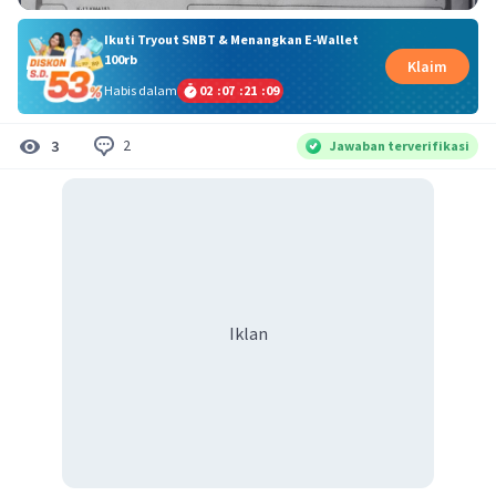
Ikuti Tryout SNBT & Menangkan E-Wallet
100rb
Klaim
Habis dalam
02
:
07
:
21
:
09
2
3
Jawaban terverifikasi
Iklan