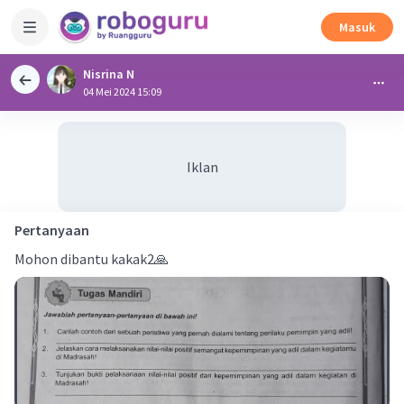
Masuk
Nisrina N
04 Mei 2024 15:09
Iklan
Pertanyaan
Mohon dibantu kakak2🙏