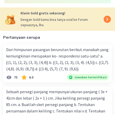
adalah konstanta dan a ≠ 0.
Dalam pilihan jawaban yang diberikan, persamaan
Klaim Gold gratis sekarang!
kuadrat adalah persamaan yang memiliki suku x^2.
Dengan Gold kamu bisa tanya soal ke Forum
sepuasnya, lho.
Pilihan jawaban yang benar adalah:
A. (1) dan (2)
Pertanyaan serupa
Penjelasan:
Dari himpunan pasangan berurutan berikut.manakah yang
- Persamaan (1): 2x^2 + 3x - 5 = 0 adalah persamaan
kuadrat karena memiliki suku x^2.
kemungkinan merupakan ko- respondensi satu-satu? a.
- Persamaan (2): x^2 - 4x + 4 = 0 juga merupakan
{(1, 1), (2, 2), (3, 3), (4,4)} b. {(1, 2), (2, 3), (3, 4). (4,5)} c. {(2,7).
persamaan kuadrat karena memiliki suku x^2.
(4,8). (6,9). (8,7)} d. {(3.4), (5,7). (7, 9). (9,6)}
Pilihan jawaban lainnya tidak termasuk persamaan
75
4.0
Jawaban terverifikasi
kuadrat karena tidak memiliki suku x^2.
Sebuah persegi panjang mempunyai ukuran panjang ( 3x +
4)cm dan lebar ( 2x + 1 ) cm. Jika keliling persegi panjang
85 cm. a. Buatlah sket persegi panjang b. Tentukan
·
0.0
(
0
)
Balas
Beri Rating
persamaan dalam keliling c. Tentukan nilai x d. Tentukan