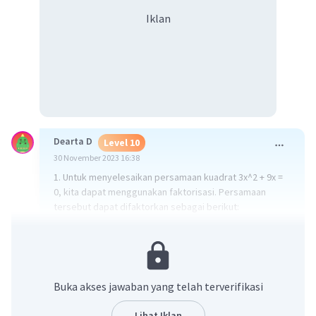
Iklan
Dearta D
Level 10
30 November 2023 16:38
1. Untuk menyelesaikan persamaan kuadrat 3x^2 + 9x =
0, kita dapat menggunakan faktorisasi. Persamaan
tersebut dapat difaktorkan sebagai berikut:
3x^2 + 9x = 0
= 3x(x + 3) = 0
Kita mendapatkan dua faktor, yaitu 3x dan (x + 3). Kedua
Buka akses jawaban yang telah terverifikasi
faktor ini harus bernilai nol untuk menghasilkan hasil
perkalian nol. Oleh karena itu, kita dapat menyamakan
Lihat Iklan