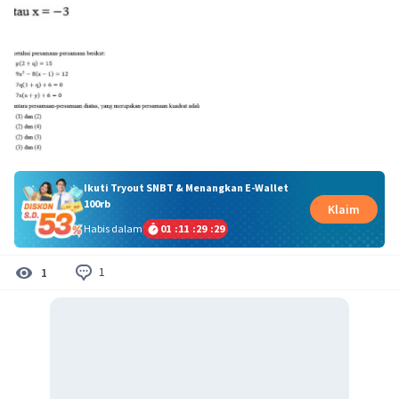
Ikuti Tryout SNBT & Menangkan E-Wallet
100rb
Klaim
Habis dalam
01
:
11
:
29
:
29
1
1