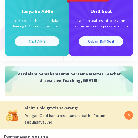
Tanya ke AiRIS
Drill Soal
Yuk, cobain chat dan belajar
Latihan soal sesuai topik yang
bareng AiRIS, teman pintarmu!
kamu mau untuk persiapan ujian
·
0.0
(
0
)
Balas
Beri Rating
Chat AiRIS
Cobain Drill Soal
Putu N
Level 100
27 Desember 2023 02:29
Perdalam pemahamanmu bersama Master Teacher
B. Meningkatnya kasus korupsi, kolusi, dan
di sesi Live Teaching, GRATIS!
nepotisme.
Iklan
·
0.0
(
0
)
Balas
Beri Rating
Klaim Gold gratis sekarang!
Dengan Gold kamu bisa tanya soal ke Forum
sepuasnya, lho.
Pertanyaan serupa