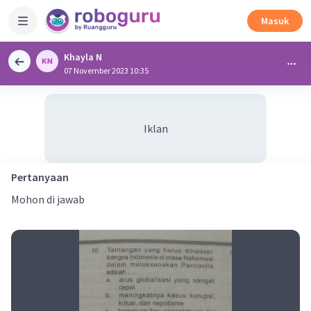
Masuk
Khayla N
07 November 2023 10:35
Iklan
Pertanyaan
Mohon di jawab