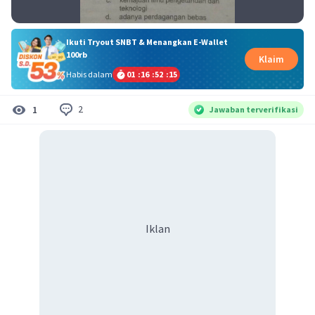
Ikuti Tryout SNBT & Menangkan E-Wallet
100rb
Klaim
Habis dalam
01
:
16
:
52
:
14
2
1
Jawaban terverifikasi
Iklan