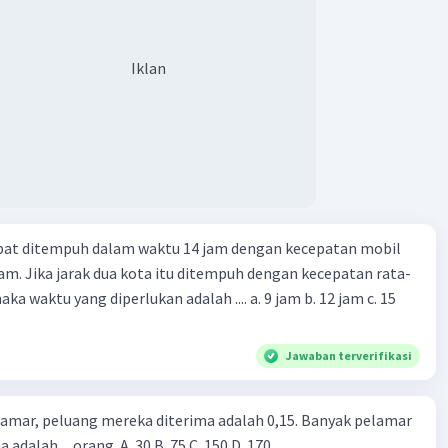
Iklan
apat ditempuh dalam waktu 14 jam dengan kecepatan mobil
jam. Jika jarak dua kota itu ditempuh dengan kecepatan rata-
 yang diperlukan adalah .... a. 9 jam b. 12 jam c. 15
Jawaban terverifikasi
lamar, peluang mereka diterima adalah 0,15. Banyak pelamar
 adalah ... orang. A. 30 B. 75 C. 150 D. 170