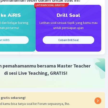
pemahaman lebih dalam untuk soal ini?
LATIHAN SOAL GRATIS!
 ke AiRIS
Drill Soal
t dan belajar bareng
Latihan soal sesuai topik yang kamu mau
man pintarmu!
untuk persiapan ujian
Iklan
at AiRIS
Cobain Drill Soal
m pemahamanmu bersama Master Teacher
di sesi Live Teaching, GRATIS!
 gratis sekarang!
d kamu bisa tanya soal ke Forum sepuasnya, lho.