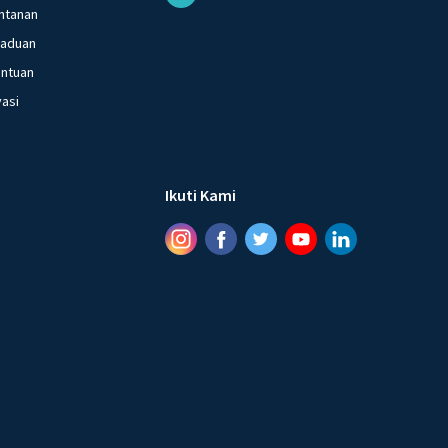
ntanan
gaduan
entuan
vasi
Ikuti Kami