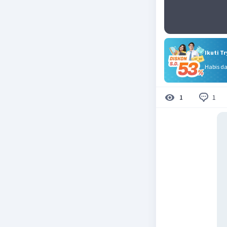
Ikuti T
Habis d
1
1