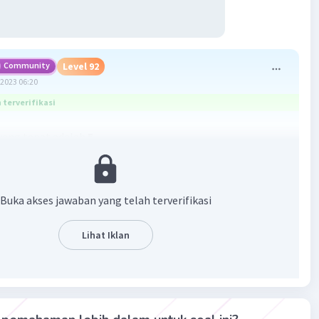
Community
Level 92
2023 06:20
terverifikasi
yang tepat adalah
5
an
ada di gambar yaa
Buka akses jawaban yang telah terverifikasi
Lihat Iklan
·
0.0
(
0
)
Balas
ating