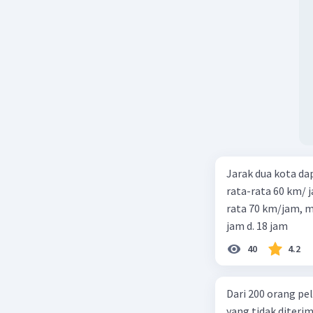
Jarak dua kota d
rata-rata 60 km/ 
rata 70 km/jam, maka waktu
jam d. 18 jam
40
4.2
Dari 200 orang pe
yang tidak diterima