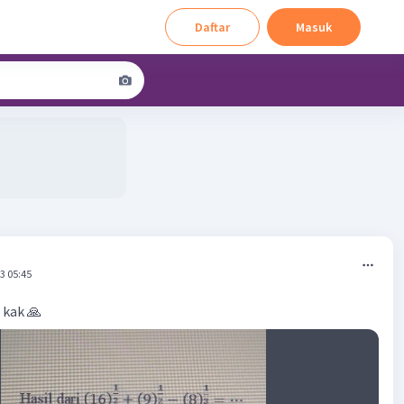
Daftar
Masuk
3 05:45
 kak 🙏