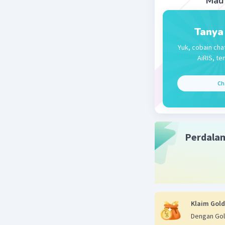
Mau 
Tanya
Yuk, cobain cha
AiRIS, te
Ch
Perdala
Klaim Gold
Dengan Gol