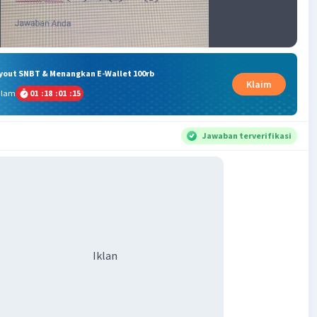
ryout SNBT & Menangkan E-Wallet 100rb
Klaim
alam
01
:
18
:
01
:
14
Jawaban terverifikasi
Iklan