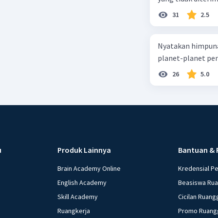
31
2.5
Nyatakan himpuna
planet-planet pen
26
5.0
u
Produk Lainnya
Bantuan & 
Brain Academy Online
Kredensial P
English Academy
Beasiswa Ru
Skill Academy
Cicilan Ruang
Ruangkerja
Promo Ruang