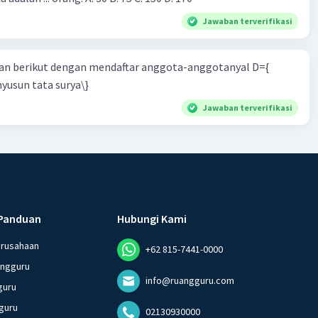
Jawaban terverifikasi
n berikut dengan mendaftar anggota-anggotanyal D={
yusun tata surya\}
Jawaban terverifikasi
Panduan
Hubungi Kami
erusahaan
+62 815-7441-0000
angguru
info@ruangguru.com
guru
guru
02130930000