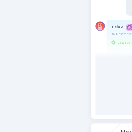
Dela A
02 Desember 
Jawaban 
Jawaban 
Penjelas
Beri R