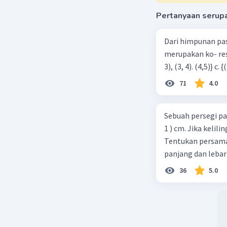
Pertanyaan serup
Dari himpunan pa
merupakan ko- respondensi satu-satu? a. {(1, 1), (2, 2), (3, 3), (4,4)} b. {(1, 2), (2,
71
4.0
Sebuah persegi pa
1 ) cm. Jika kelil
Tentukan persamaa
panjang dan lebar
36
5.0