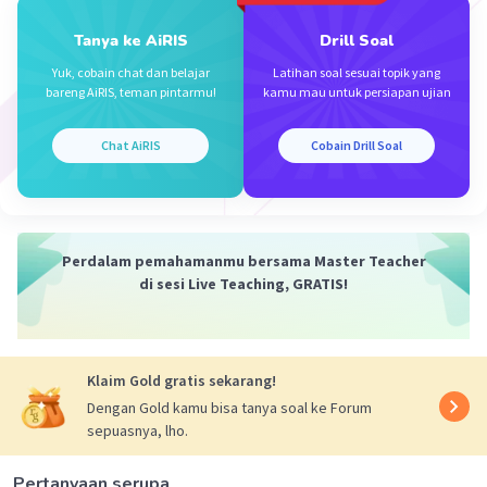
Mahasiswa/Alumni Universitas Negeri Malang
Tanya ke AiRIS
Drill Soal
27 November 2023 02:28
Yuk, cobain chat dan belajar
Latihan soal sesuai topik yang
Jawaban terverifikasi
bareng AiRIS, teman pintarmu!
kamu mau untuk persiapan ujian
Iklan
Jawaban: b. >0
Chat AiRIS
Cobain Drill Soal
ingat!
2
Determinan (D) = b
-4ac, berhubungan dengan
titik potong sumbu x suatu fungsi kuadrat f(x) =
2
ax
+bx+c
Perdalam pemahamanmu bersama Master Teacher
di sesi Live Teaching, GRATIS!
Jika D = 0 maka fungsi kuadrat memiliki akar-
akar kembar dengan kata lain menyinggung
sumbu X di satu titik.
Klaim Gold gratis sekarang!
Jika D > 0 maka fungsi kuadrat memiliki akar-
Dengan Gold kamu bisa tanya soal ke Forum
akar yang berlainan dengan kata lain memotong
sepuasnya, lho.
sumbu X di dua titik.
Jika D < 0 maka fungsi kuadrat tidak mempunyai
Pertanyaan serupa