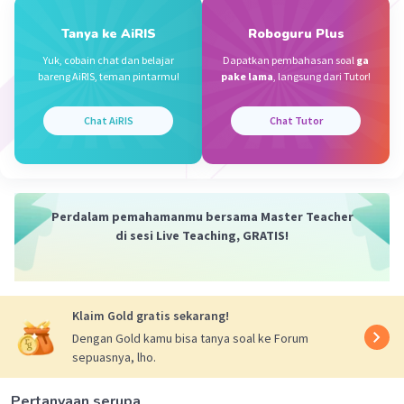
Pangkat tertinggi dari faktor prima 2 adalah 4.
Pangkat tertinggi dari faktor prima 3 adalah 2.
Tanya ke AiRIS
Roboguru Plus
Pangkat tertinggi dari faktor prima 7 adalah 1.
Yuk, cobain chat dan belajar
Dapatkan pembahasan soal
ga
Kemudian, kita kalikan faktor-faktor prima tersebut
bareng AiRIS, teman pintarmu!
pake lama
, langsung dari Tutor!
dengan pangkat tertinggi yang didapatkan.
Chat AiRIS
Chat Tutor
KPK = 2^4 * 3^2 * 7^1 = 16 * 9 * 7 = 1.008
Jadi, jawaban yang benar adalah A. 2⁴ x 3² x 7 = 1.008
·
5.0
(
2
)
Balas
Beri Rating
Perdalam pemahamanmu bersama Master Teacher
di sesi Live Teaching, GRATIS!
Adit A
Level 41
13 Desember 2023 07:12
Klaim Gold gratis sekarang!
128
Dengan Gold kamu bisa tanya soal ke Forum
sepuasnya, lho.
Iklan
·
0.0
(
0
)
Balas
Beri Rating
Pertanyaan serupa