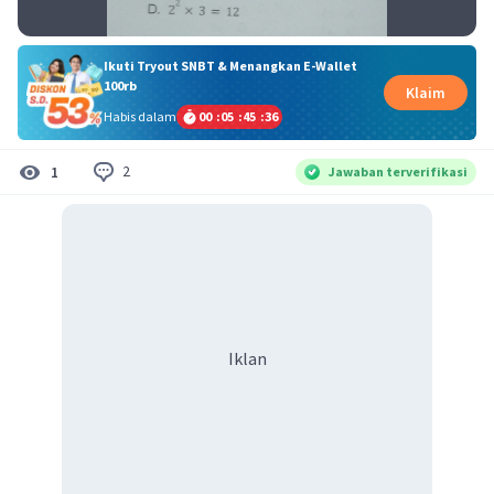
Ikuti Tryout SNBT & Menangkan E-Wallet
100rb
Klaim
Habis dalam
00
:
05
:
45
:
36
2
1
Jawaban terverifikasi
Iklan