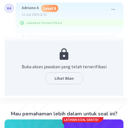
Adriano A
Level 8
11 Juli 2024 12:32
Jawaban terverifikasi
B. 1 dan 3 karena posisinya ada disebelah kiri dan
bagus untuk merebut bola dan mengcover
pemain
Jika 2 yang merebut bola kesebelah kiri maka
posisi tengah akan kosong/tidak ada pertahan
Buka akses jawaban yang telah terverifikasi
dan akan membuat pemain lawan mengoper
ketengah dan mempunyai peluang untuk
Lihat Iklan
mencetak gol
·
5.0
(
1
)
Balas
Beri Rating
Mau pemahaman lebih dalam untuk soal ini?
LATIHAN SOAL GRATIS!