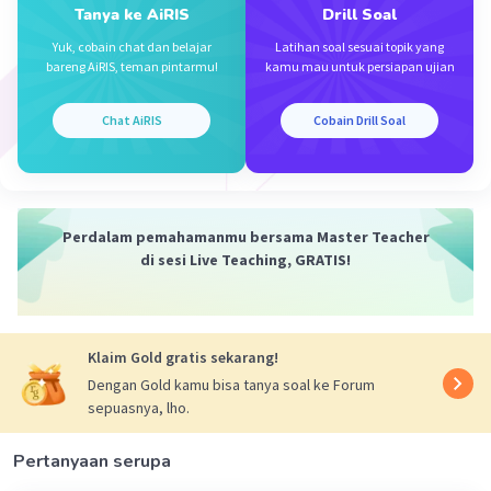
Tanya ke AiRIS
Drill Soal
Yuk, cobain chat dan belajar
Latihan soal sesuai topik yang
bareng AiRIS, teman pintarmu!
kamu mau untuk persiapan ujian
Iklan
Chat AiRIS
Cobain Drill Soal
Perdalam pemahamanmu bersama Master Teacher
di sesi Live Teaching, GRATIS!
Klaim Gold gratis sekarang!
Dengan Gold kamu bisa tanya soal ke Forum
sepuasnya, lho.
Pertanyaan serupa