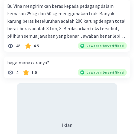
Bu Vina mengirimkan beras kepada pedagang dalam
kemasan 25 kg dan 50 kg menggunakan truk. Banyak
karung beras keseluruhan adalah 200 karung dengan total
berat beras adalah 8 ton, 8. Berdasarkan teks tersebut,
pilihlah semua jawaban yang benar. Jawaban benar lebih
dari satu. Banyak karung beras kemasan 25 kg adalah 50
45
4.5
Jawaban terverifikasi
buah. Banyak karung beras kemasan 50 kg adalah 150
buah. Total berat beras dalam kemasan 25 kg adalah 2
bagaimana caranya?
ton. Perbandingan berat beras kemasan 25 kg dan 50 kg
4
1.0
Jawaban terverifikasi
dalam truk adalah 1: 3. 9. Berdasarkan teks tersebut, jika
biaya setiap beras karung kecil adalah Rp7.500 dan karung
besar Rp14.000, berapakah biaya angkut semua beras yang
harus dibayar oleh Bu Vina? A. Rp2.540.000 C. Rp2.312.000 B.
Rp2.475.000 D. Rp2.280.000
Iklan