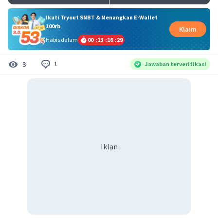
Ikuti Tryout SNBT & Menangkan E-Wallet
100rb
Klaim
Habis dalam
00
:
13
:
16
:
28
1
3
Jawaban terverifikasi
Iklan