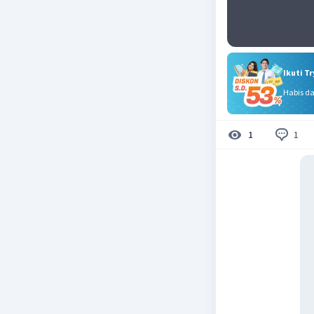
Ikuti T
Habis d
1
1