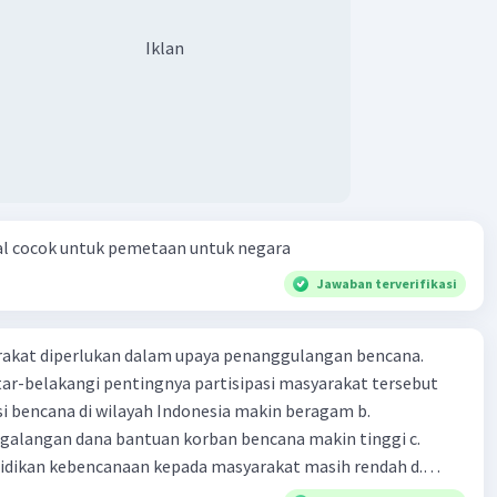
Iklan
al cocok untuk pemetaan untuk negara
Jawaban terverifikasi
arakat diperlukan dalam upaya penanggulangan bencana.
ar-belakangi pentingnya partisipasi masyarakat tersebut
ensi bencana di wilayah Indonesia makin beragam b.
langan dana bantuan korban bencana makin tinggi c.
ikan kebencanaan kepada masyarakat masih rendah d.
akan pihak yang langsung berhadapan dengan bencana e.