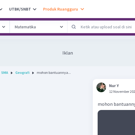
UTBK/SNBT
Produk Ruangguru
Iklan
SMA
Geografi
mohon bantuannya...
Nur Y
12 November 202
mohon bantuann