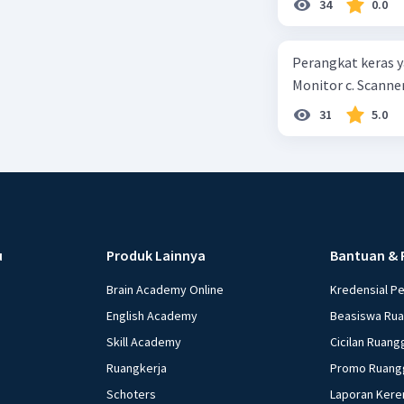
34
0.0
kepercayaan pem
Perangkat keras ya
Monitor c. Scanner
31
5.0
u
Produk Lainnya
Bantuan & 
Brain Academy Online
Kredensial P
English Academy
Beasiswa Ru
Skill Academy
Cicilan Ruang
Ruangkerja
Promo Ruang
Schoters
Laporan Kere