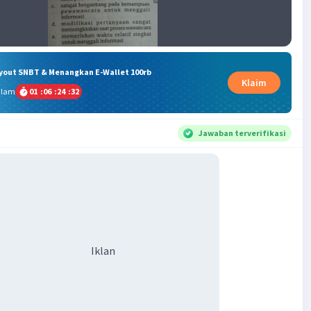
ryout SNBT & Menangkan E-Wallet 100rb
Klaim
alam
01
:
06
:
24
:
32
Jawaban terverifikasi
Iklan