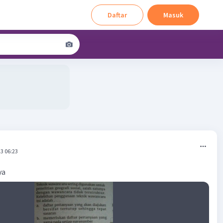
Daftar
Masuk
3 06:23
ya