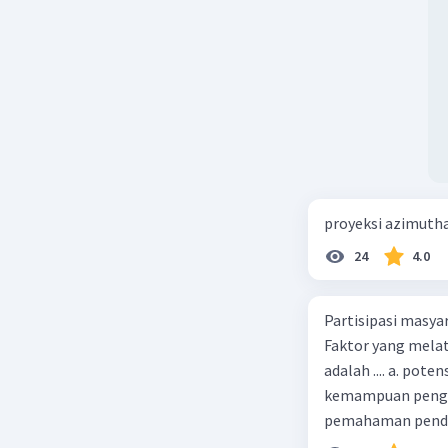
proyeksi azimuth
24
4.0
Partisipasi masy
Faktor yang melat
adalah .... a. pot
kemampuan pengga
pemahaman pendid
masyarakat merup