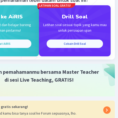
pemahaman lebih dalam untuk soal ini?
LATIHAN SOAL GRATIS!
 ke AiRIS
Drill Soal
t dan belajar bareng
Latihan soal sesuai topik yang kamu mau
man pintarmu!
untuk persiapan ujian
Iklan
at AiRIS
Cobain Drill Soal
m pemahamanmu bersama Master Teacher
di sesi Live Teaching, GRATIS!
 gratis sekarang!
d kamu bisa tanya soal ke Forum sepuasnya, lho.