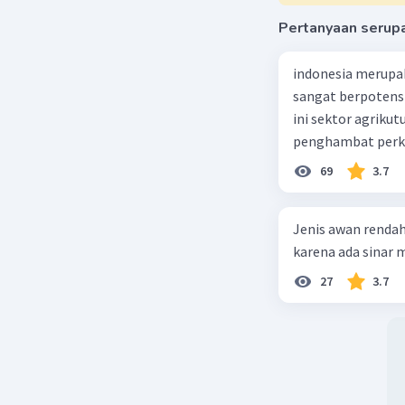
Pertanyaan serup
indonesia merupa
sangat berpotens
ini sektor agriku
penghambat perke
69
3.7
Jenis awan rendah
karena ada sinar ma
27
3.7