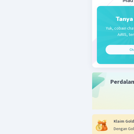
Mau 
Tanya
Yuk, cobain cha
AiRIS, te
Ch
Perdala
Klaim Gold
Dengan Gol