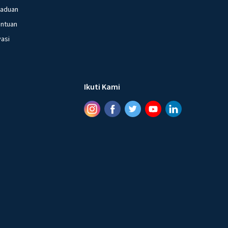
gaduan
entuan
vasi
Ikuti Kami