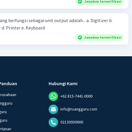
Jawaban terverifikasi
erintah bahwa masyarakat mampu mengatasi bencana
ng berfungsi sebagai unit output adalah... a. Digitizer b.
 d. Printer e. Keyboard
Jawaban terverifikasi
Panduan
Hubungi Kami
erusahaan
+62 815-7441-0000
angguru
info@ruangguru.com
guru
guru
02130930000
ntanan