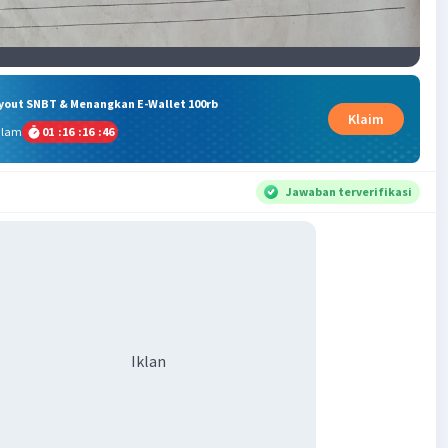
ryout SNBT & Menangkan E-Wallet 100rb
Klaim
alam
01
:
16
:
16
:
46
Jawaban terverifikasi
Iklan