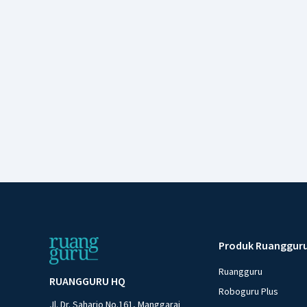
Produk Ruanggur
Ruangguru
RUANGGURU HQ
Roboguru Plus
Jl. Dr. Saharjo No.161, Manggarai