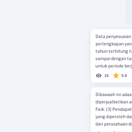
Data penyesuaian p
perlengkapan yang tersisa Rp500.0
tahun terhitung tanggal 1 juli 2019. 3.
sampai dengan tang
untuk periode berj
jurnal pembalik ya
10
5.0
Dibawaah ini adaal
diperjualbelikan a
fisik. (3) Pendap
yang diperoleh dar
dari perusahaan da
d. 1 dan 2 e. 2 dan 