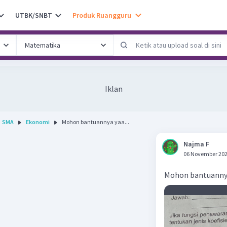
UTBK/SNBT
Produk Ruangguru
Iklan
SMA
Ekonomi
Mohon bantuannya yaa...
Najma F
06 November 202
Mohon bantuanny