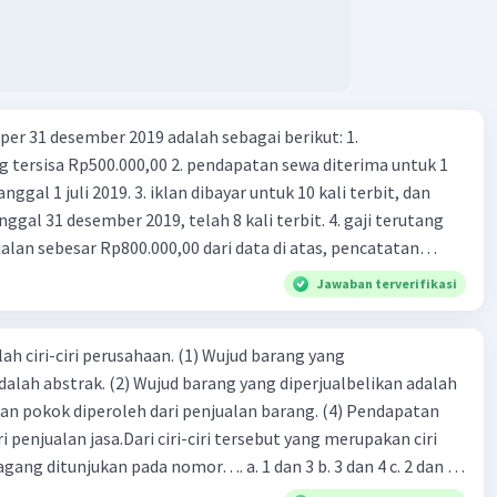
er 31 desember 2019 adalah sebagai berikut: 1.
00,00 2. pendapatan sewa diterima untuk 1
 iklan dibayar untuk 10 kali terbit, dan
gal 31 desember 2019, telah 8 kali terbit. 4. gaji terutang
alan sebesar Rp800.000,00 dari data di atas, pencatatan
ng benar adalah ....
Jawaban terverifikasi
ah ciri-ciri perusahaan. (1) Wujud barang yang
dalah abstrak. (2) Wujud barang yang diperjualbelikan adalah
atan pokok diperoleh dari penjualan barang. (4) Pendapatan
i penjualan jasa.Dari ciri-ciri tersebut yang merupakan ciri
gang ditunjukan pada nomor…. a. 1 dan 3 b. 3 dan 4 c. 2 dan 3
4