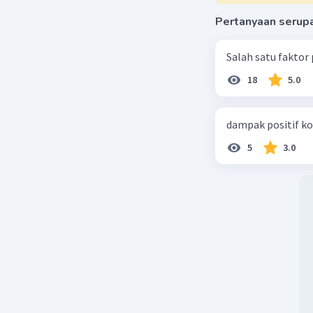
Pertanyaan serup
Salah satu faktor
18
5.0
dampak positif ko
5
3.0