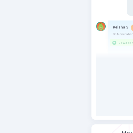
Keisha S
06 November 
Jawaban 
Beri R