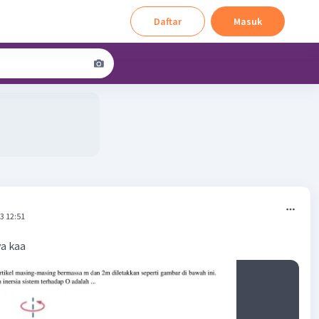
Daftar
Masuk
3 12:51
a kaa