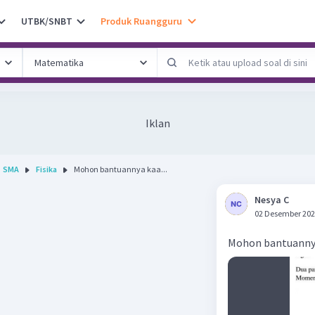
UTBK/SNBT
Produk Ruangguru
Iklan
SMA
Fisika
Mohon bantuannya kaa...
Nesya C
02 Desember 202
Mohon bantuanny