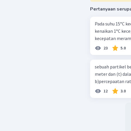
Pertanyaan serup
Pada suhu 15°C ke
kenaikan 1°C kec
kecepatan meramb
23
5.0
sebuah partikel b
meter dan (t) dal
b)percepaatan rat
12
3.0