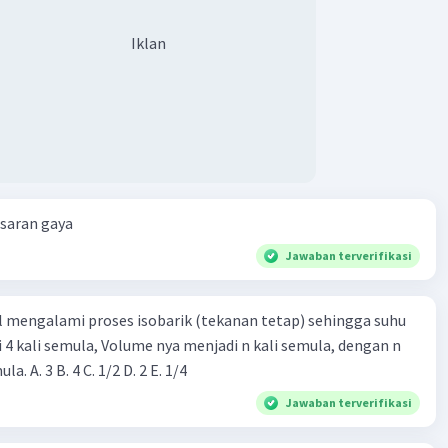
Iklan
esaran gaya
Jawaban terverifikasi
l mengalami proses isobarik (tekanan tetap) sehingga suhu
i 4 kali semula, Volume nya menjadi n kali semula, dengan n
adalah ...... kali semula. A. 3 B. 4 C. 1/2 D. 2 E. 1/4
Jawaban terverifikasi