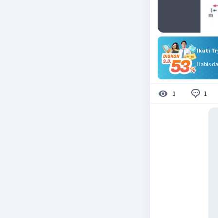
Ikuti T
Habis d
1
1