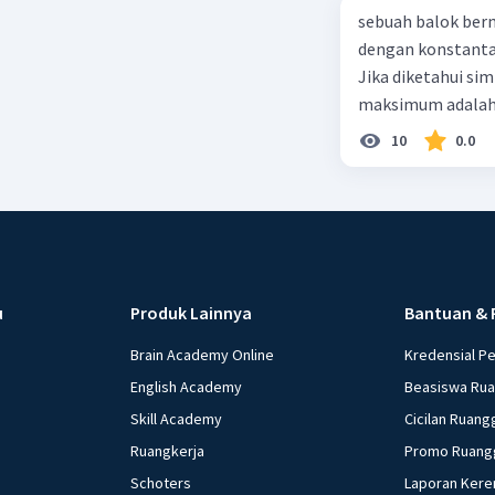
sebuah balok ber
dengan konstanta 
Jika diketahui s
maksimum adalah
10
0.0
u
Produk Lainnya
Bantuan & 
Brain Academy Online
Kredensial P
English Academy
Beasiswa Ru
Skill Academy
Cicilan Ruang
Ruangkerja
Promo Ruang
Schoters
Laporan Kere