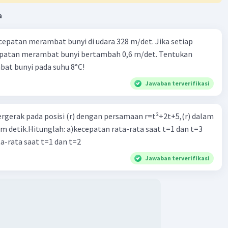
a
cepatan merambat bunyi di udara 328 m/det. Jika setiap
epatan merambat bunyi bertambah 0,6 m/det. Tentukan
at bunyi pada suhu 8°C!
Iklan
Jawaban terverifikasi
ergerak pada posisi (r) dengan persamaan r=t²+2t+5,(r) dalam
am detik.Hitunglah: a)kecepatan rata-rata saat t=1 dan t=3
a-rata saat t=1 dan t=2
Jawaban terverifikasi