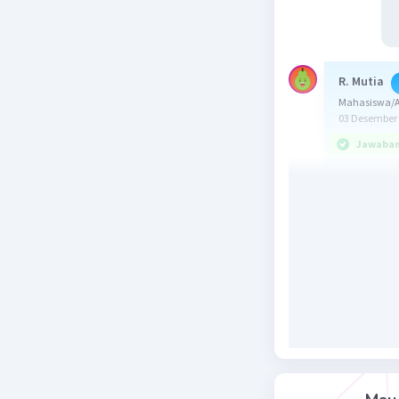
R. Mutia
Mahasiswa/A
03 Desember 
Jawaban 
Jawaban y
Diketahui
m1 = m
r1 = l
m2 = 2m
r2 = 2l
Ditanya: I.