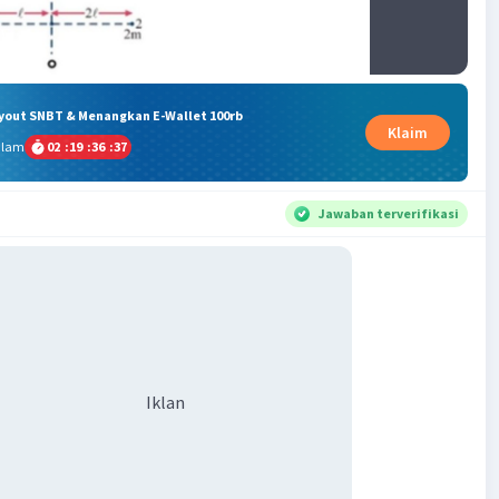
ryout SNBT & Menangkan E-Wallet 100rb
Klaim
alam
02
:
19
:
36
:
37
Jawaban terverifikasi
Iklan