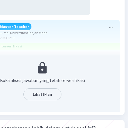
Master Teacher
lumni Universitas Gadjah Mada
2023 02:36
terverifikasi
2
ang benar adalah 4,5 ml
:
Buka akses jawaban yang telah terverifikasi
Lihat Iklan
..?