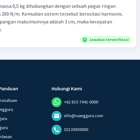
massa 0,5 kg dihubungkan dengan sebuah pegas ringan
200 N/m. Kemudian sistem tersebut berosilasi harmonis.
impangan maksimumnya adalah 3 cm, maka kecepatan
:
Jawaban terverifikasi
Panduan
Hubungi Kami
erusahaan
+62 815-7441-0000
angguru
info@ruangguru.com
guru
guru
02130930000
ntanan