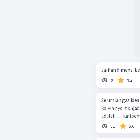
carilah dimensi b
9
4.2
Sejumlah gas idea
kelvin nya menjad
11
5.0