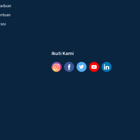
gaduan
entuan
vasi
Ikuti Kami