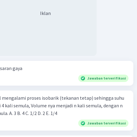
Iklan
esaran gaya
Jawaban terverifikasi
l mengalami proses isobarik (tekanan tetap) sehingga suhu
i 4 kali semula, Volume nya menjadi n kali semula, dengan n
adalah ...... kali semula. A. 3 B. 4 C. 1/2 D. 2 E. 1/4
Jawaban terverifikasi