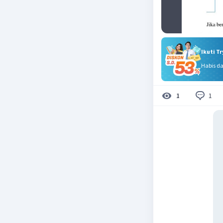
Ikuti T
Habis d
1
1