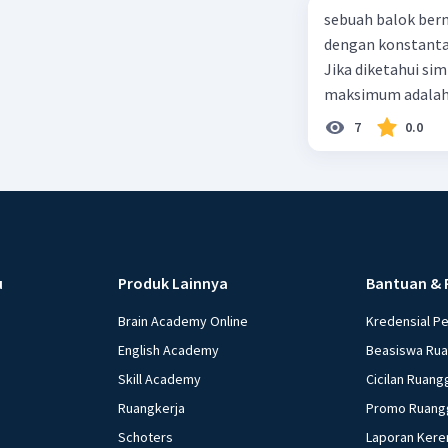
sebuah balok ber
dengan konstanta 
Jika diketahui s
maksimum adalah
7
0.0
u
Produk Lainnya
Bantuan & 
Brain Academy Online
Kredensial P
English Academy
Beasiswa Ru
Skill Academy
Cicilan Ruang
Ruangkerja
Promo Ruang
Schoters
Laporan Kere