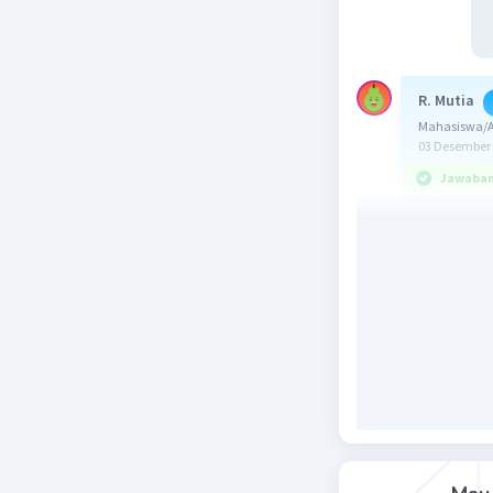
R. Mutia
Mahasiswa/A
03 Desember 
Jawaban 
Jawaban y
Diketahui
W = 200 N
𝞱= 143°
Ditanya: T
Penyelesa
Soal ini 