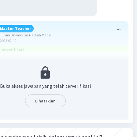
Master Teacher
lumni Universitas Gadjah Mada
2023 02:49
terverifikasi
ang benar adalah 333,3 N.
:
Buka akses jawaban yang telah terverifikasi
Lihat Iklan
2...?
ian:
dapat diselesaikan dengan konsep Hukum I Newton, dimana