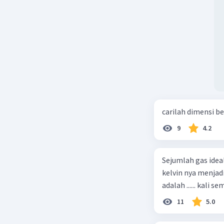
carilah dimensi b
9
4.2
Sejumlah gas idea
kelvin nya menjad
11
5.0