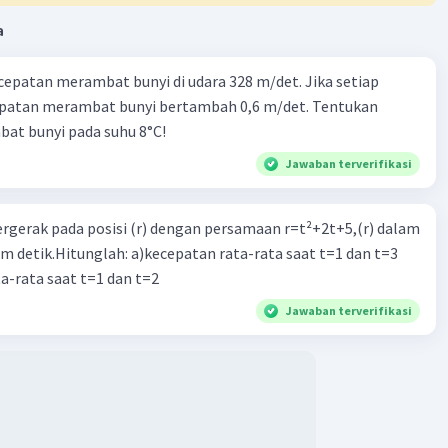
a
cepatan merambat bunyi di udara 328 m/det. Jika setiap
epatan merambat bunyi bertambah 0,6 m/det. Tentukan
at bunyi pada suhu 8°C!
Iklan
Jawaban terverifikasi
ergerak pada posisi (r) dengan persamaan r=t²+2t+5,(r) dalam
am detik.Hitunglah: a)kecepatan rata-rata saat t=1 dan t=3
a-rata saat t=1 dan t=2
Jawaban terverifikasi