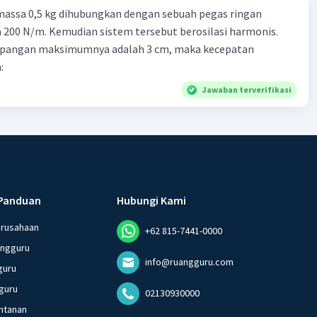
massa 0,5 kg dihubungkan dengan sebuah pegas ringan
200 N/m. Kemudian sistem tersebut berosilasi harmonis.
impangan maksimumnya adalah 3 cm, maka kecepatan
:
Jawaban terverifikasi
Panduan
Hubungi Kami
erusahaan
+62 815-7441-0000
angguru
info@ruangguru.com
guru
guru
02130930000
ntanan