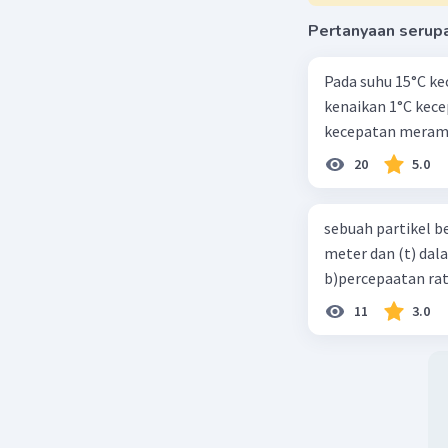
Pertanyaan serup
Pada suhu 15°C ke
kenaikan 1°C kec
kecepatan meramb
20
5.0
sebuah partikel b
meter dan (t) dal
b)percepaatan rat
11
3.0