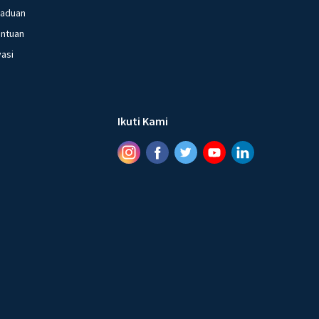
gaduan
entuan
vasi
Ikuti Kami