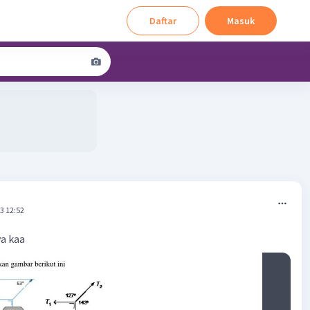
Daftar
Masuk
3 12:52
a kaa