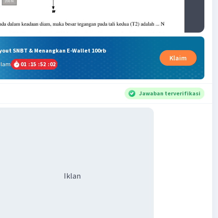
ryout SNBT & Menangkan E-Wallet 100rb
Klaim
alam
01
:
15
:
52
:
02
Jawaban terverifikasi
Iklan