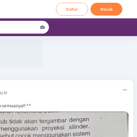
Daftar
Masuk
01:57
 semuanya!! ^^