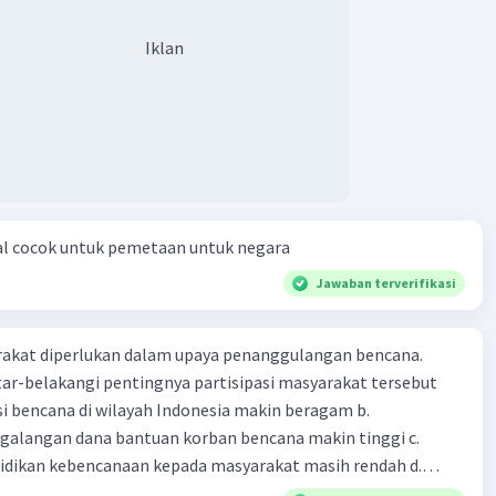
Iklan
al cocok untuk pemetaan untuk negara
Jawaban terverifikasi
arakat diperlukan dalam upaya penanggulangan bencana.
ar-belakangi pentingnya partisipasi masyarakat tersebut
ensi bencana di wilayah Indonesia makin beragam b.
langan dana bantuan korban bencana makin tinggi c.
ikan kebencanaan kepada masyarakat masih rendah d.
akan pihak yang langsung berhadapan dengan bencana e.