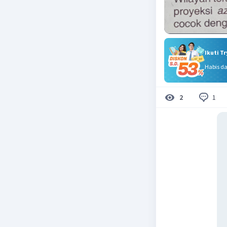
Ikuti T
Habis d
1
2