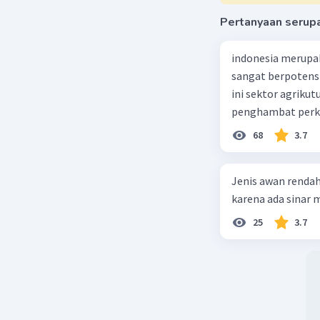
Pertanyaan serup
indonesia merupa
sangat berpotens
ini sektor agriku
penghambat perke
68
3.7
Jenis awan rendah
karena ada sinar ma
25
3.7