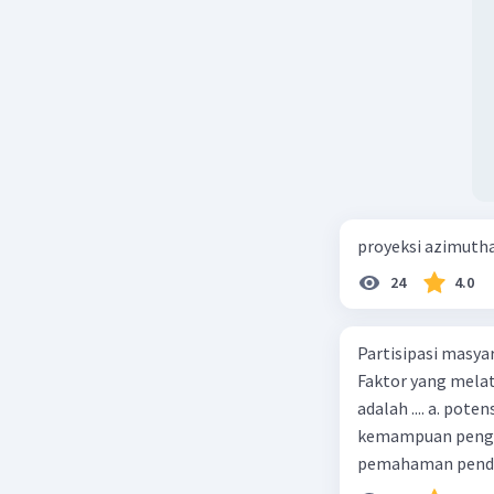
proyeksi azimuth
24
4.0
Partisipasi masy
Faktor yang melat
adalah .... a. pot
kemampuan pengga
pemahaman pendid
masyarakat merup