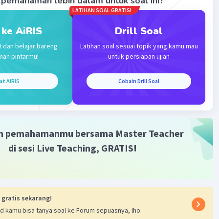
pemahaman lebih dalam untuk soal ini?
ntang kutub karena bidang proyeksi dapat menyinggung
LATIHAN SOAL GRATIS!
tub dengan menempatkan titik kutub pada titik pusat
 ke AiRIS
Drill Soal
t dan belajar bareng
Latihan soal sesuai topik yang kamu mau
at disimpulkan bahwa daerah kutub cocok menggunakan
man pintarmu!
untuk persiapan ujian
azimuthal karena bidang proyeksi dapat menyinggung
tub.
at AiRIS
Cobain Drill Soal
·
0.0
(
0
)
Balas
ating
m pemahamanmu bersama Master Teacher
di sesi Live Teaching, GRATIS!
Iklan
 gratis sekarang!
d kamu bisa tanya soal ke Forum sepuasnya, lho.