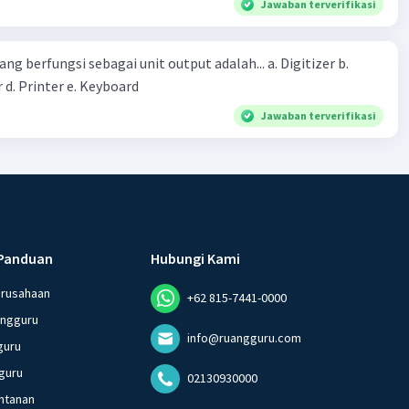
Jawaban terverifikasi
erintah bahwa masyarakat mampu mengatasi bencana
ng berfungsi sebagai unit output adalah... a. Digitizer b.
 d. Printer e. Keyboard
Jawaban terverifikasi
Panduan
Hubungi Kami
erusahaan
+62 815-7441-0000
angguru
info@ruangguru.com
guru
guru
02130930000
ntanan