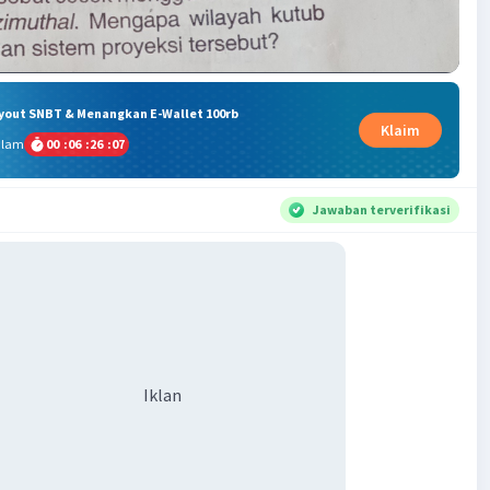
ryout SNBT & Menangkan E-Wallet 100rb
Klaim
alam
00
:
06
:
26
:
06
Jawaban terverifikasi
Iklan