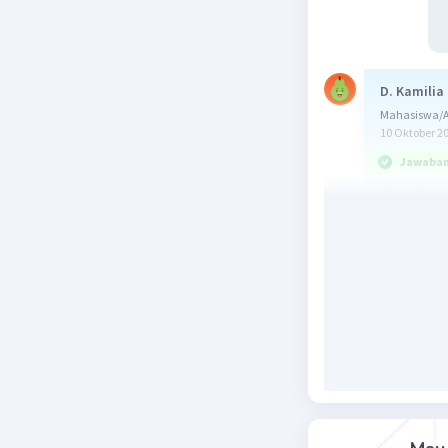
D. Kamilia
Mahasiswa/Al
10 Oktober 2
Jawaban 
Jawaban y
menyingg
Proyeksi
meridian (
datar. Be
dibagi me
kerucut, 
proyeksi 
dengan me
Proyeksi