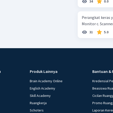
34
0.0
kepercayaan pem
Perangkat keras ya
Monitor c. Scanner
31
5.0
u
Produk Lainnya
Bantuan & 
Brain Academy Online
Kredensial P
English Academy
Beasiswa Ru
Skill Academy
Cicilan Ruang
Ruangkerja
Promo Ruang
Schoters
Laporan Kere