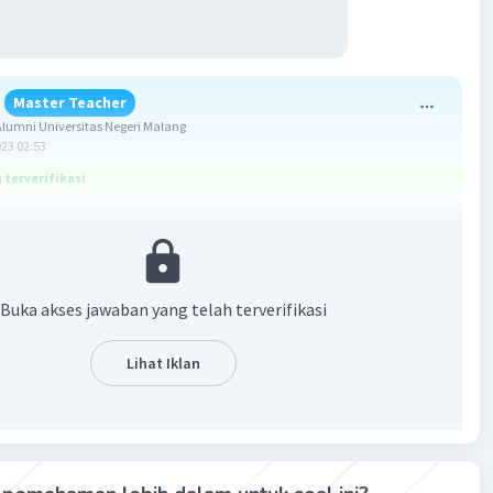
Master Teacher
umni Universitas Negeri Malang
023 02:53
terverifikasi
ang benar adalah karena bidang proyeksi dapat
ung daerah kutub.
 peta merupakan cara memindahkan penggambaran garis
Buka akses jawaban yang telah terverifikasi
lintang) dan garis paralel (bujur) dari globe ke bidang
rdasarkan jenis bidang proyeksi, maka proyeksi peta dapat
Lihat Iklan
njadi 3, yaitu proyeksi bidang datar (zenithal/azimuthal),
dan silinder. Proyeksi zenithal (azimuthal) merupakan
yang menggunakan bidang datar sebagai bidang proyeksi
nyinggung bola bumi yang berpusat pada satu titik.
 ini umumnya cocok digunakan untuk menggambarkan