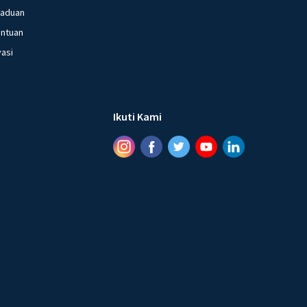
gaduan
entuan
vasi
Ikuti Kami