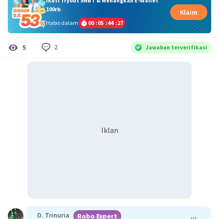
Ikuti Tryout SNBT & Menangkan E-Wallet
100rb
Klaim
Habis dalam
00
:
05
:
44
:
26
2
5
Jawaban terverifikasi
Iklan
D. Trinuria
Robo Expert