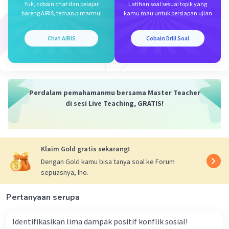
Yuk, cobain chat dan belajar
Latihan soal sesuai topik yang
berkualitas, produksi barang lebih cepat, dan
bareng AiRIS, teman pintarmu!
kamu mau untuk persiapan ujian
memiliki nilai jual tinggi.
Chat AiRIS
Cobain Drill Soal
Oleh karena itu, jawaban yang benar adalah E.
·
0.0
(
0
)
Balas
Beri Rating
Perdalam pemahamanmu bersama Master Teacher
di sesi Live Teaching, GRATIS!
Sitanggang P
Level 1
18 November 2023 05:23
Upaya pemerintah dalam bidang pendidikan yang
mengacu kepada tujuan pendidikan nasional adalah
Klaim Gold gratis sekarang!
Iklan
Dengan Gold kamu bisa tanya soal ke Forum
·
0.0
(
0
)
Balas
Beri Rating
sepuasnya, lho.
Pertanyaan serupa
Identifikasikan lima dampak positif konflik sosial!