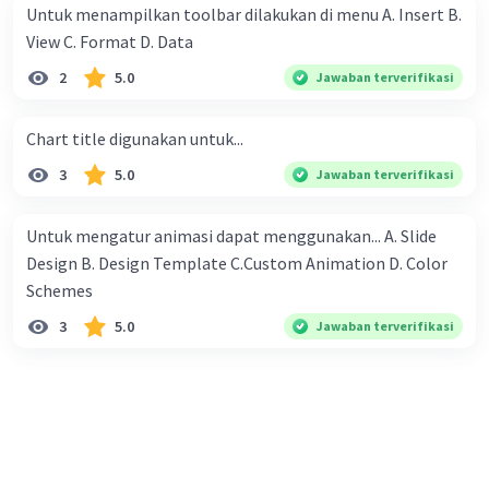
mendapatkan seribu rupiah, 2 ribu rupiah, 4 ribu rupiah, 8
Untuk menampilkan toolbar dilakukan di menu A. Insert B.
ribu rupiah dan seterusnya. Mereka berniat untuk
View C. Format D. Data
melewati setiap hari masa liburnya di desa nenek dengan
2
5.0
Jawaban terverifikasi
membantu petani, dan mereka berdua sudah berjanji
untuk bekerja pada petani yang sama. Mengenai upah,
Chart title digunakan untuk...
mereka juga diam-diam sudah sepakat untuk membagi
sama rata dari yang diperoleh berdua. Pertanyaannya:
3
5.0
Jawaban terverifikasi
Kepada petani yang mana mereka bekerja sehingga
mendapat upah yang paling banyak ?
Untuk mengatur animasi dapat menggunakan... A. Slide
Design B. Design Template C.Custom Animation D. Color
Schemes​
3
5.0
Jawaban terverifikasi