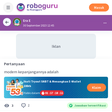
Masuk
Era E
30 September 2023 12:45
Iklan
Pertanyaan
modem kepanjangannya adalah
Ikuti Tryout SNBT & Menangkan E-Wallet
100rb
Klaim
Habis dalam
01
:
17
:
18
:
11
2
3
Jawaban terverifikasi