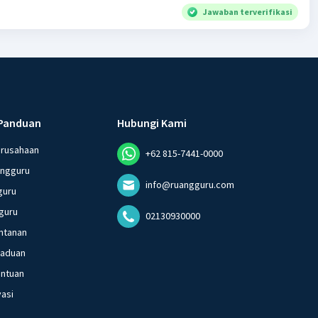
Jawaban terverifikasi
Panduan
Hubungi Kami
erusahaan
+62 815-7441-0000
angguru
info@ruangguru.com
guru
guru
02130930000
ntanan
gaduan
entuan
vasi