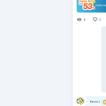
Habis d
2
1
Kevin L