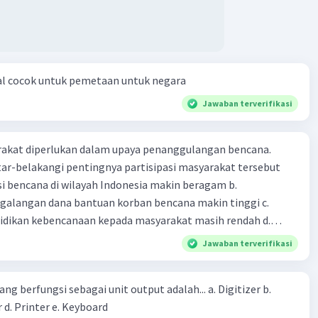
al cocok untuk pemetaan untuk negara
Jawaban terverifikasi
arakat diperlukan dalam upaya penanggulangan bencana.
ar-belakangi pentingnya partisipasi masyarakat tersebut
ensi bencana di wilayah Indonesia makin beragam b.
langan dana bantuan korban bencana makin tinggi c.
ikan kebencanaan kepada masyarakat masih rendah d.
akan pihak yang langsung berhadapan dengan bencana e.
Jawaban terverifikasi
erintah bahwa masyarakat mampu mengatasi bencana
ng berfungsi sebagai unit output adalah... a. Digitizer b.
 d. Printer e. Keyboard