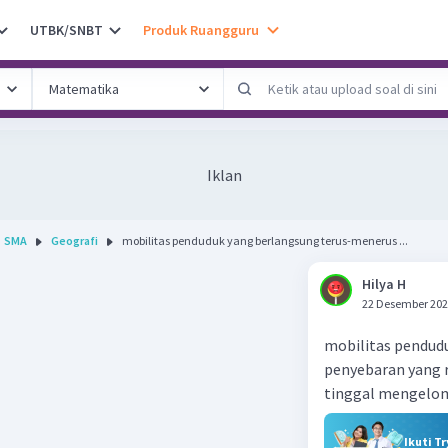
UTBK/SNBT
Produk Ruangguru
Iklan
SMA
Geografi
mobilitas penduduk yang berlangsung terus-menerus ...
Hilya H
22 Desember 202
mobilitas pendud
penyebaran yang 
tinggal mengelo
Ikuti T