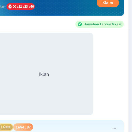
Klaim
alam
00
:
11
:
23
:
46
Jawaban terverifikasi
Iklan
Gold
Level 87