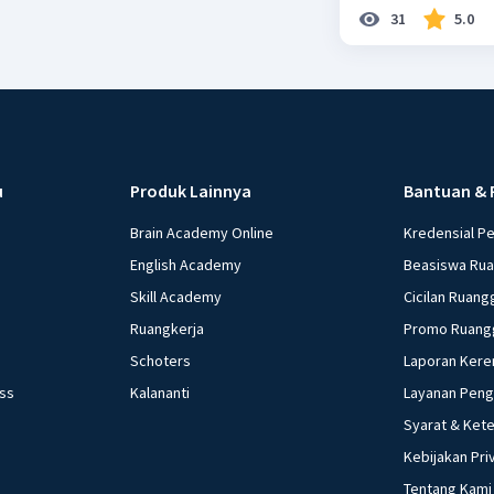
31
5.0
u
Produk Lainnya
Bantuan & 
Brain Academy Online
Kredensial P
English Academy
Beasiswa Ru
Skill Academy
Cicilan Ruang
Ruangkerja
Promo Ruang
Schoters
Laporan Kere
ess
Kalananti
Layanan Pen
Syarat & Ket
Kebijakan Pri
Tentang Kami