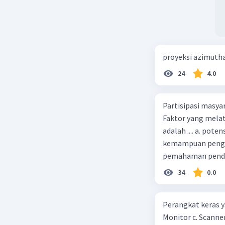
proyeksi azimuth
24
4.0
Partisipasi masy
Faktor yang melat
adalah .... a. pot
kemampuan pengga
pemahaman pendid
masyarakat merup
34
0.0
kepercayaan pem
Perangkat keras ya
Monitor c. Scanner