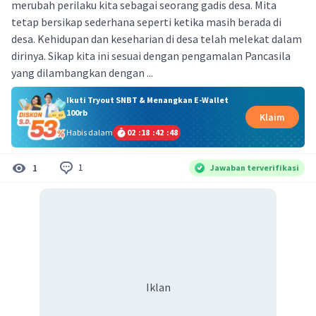
merubah perilaku kita sebagai seorang gadis desa. Mita
tetap bersikap sederhana seperti ketika masih berada di
desa. Kehidupan dan keseharian di desa telah melekat dalam
dirinya. Sikap kita ini sesuai dengan pengamalan Pancasila
yang dilambangkan dengan ...​
Ikuti Tryout SNBT & Menangkan E-Wallet
100rb
Klaim
Habis dalam
02
:
18
:
42
:
48
1
1
Jawaban terverifikasi
Iklan