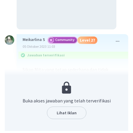
Meikarlina S
Community
Level 27
05 Oktober 2023 11:03
Jawaban terverifikasi
Sikap Mita yang tetap sederhana dan tidak
terpengaruh oleh pergaulan di kota sesuai
dengan pengamalan Pancasila yang
dilambangkan dengan sila ke-3 "Persatuan
Indonesia". Sila ke-3 ini menekankan pentingnya
Buka akses jawaban yang telah terverifikasi
persatuan dan kesatuan bangsa Indonesia dalam
keragaman. Dalam konteks ini, persatuan dan
Lihat Iklan
kesatuan tidak hanya merujuk pada persatuan
antar-suku, agama, dan ras, tetapi juga pada